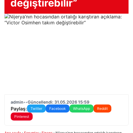
değiştirebilir”
admin
•
•
Güncellendi: 31.05.2026 15:59
Paylaş:
Twitter
Facebook
WhatsApp
Reddit
Pinterest
Ana sayfa
›
Forumlar
›
Finans
›
Nijerya’nın hocasından ortalığı karıştıran