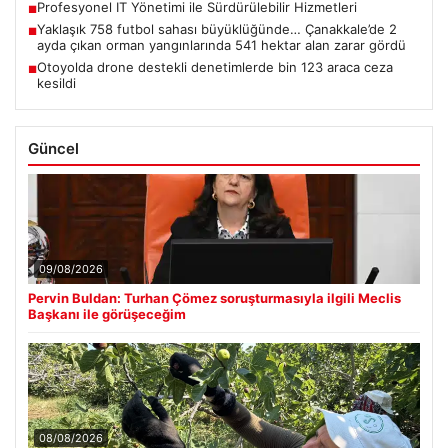
Profesyonel IT Yönetimi ile Sürdürülebilir Hizmetleri
■
Yaklaşık 758 futbol sahası büyüklüğünde… Çanakkale’de 2
■
ayda çıkan orman yangınlarında 541 hektar alan zarar gördü
Otoyolda drone destekli denetimlerde bin 123 araca ceza
■
kesildi
Güncel
09/08/2026
Pervin Buldan: Turhan Çömez soruşturmasıyla ilgili Meclis
Başkanı ile görüşeceğim
08/08/2026