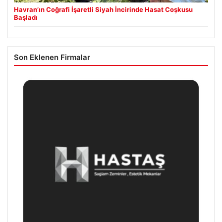
Havran’ın Coğrafi İşaretli Siyah İncirinde Hasat Coşkusu
Başladı
Son Eklenen Firmalar