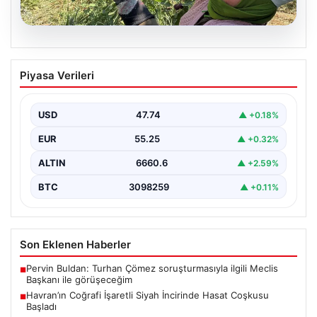
08.08.2026
Havran’ın Coğrafi İşaretli Siyah
Piyasa Verileri
İncirinde Hasat Coşkusu Başladı
Balıkesir'in Havran ilçesine özgü, coğrafi işaret tescili
almış siyah incirlerin hasat dönemi resmi olarak…
USD
47.74
▲ +0.18%
EUR
55.25
▲ +0.32%
ALTIN
6660.6
▲ +2.59%
BTC
3098259
▲ +0.11%
Son Eklenen Haberler
Pervin Buldan: Turhan Çömez soruşturmasıyla ilgili Meclis
■
Başkanı ile görüşeceğim
Havran’ın Coğrafi İşaretli Siyah İncirinde Hasat Coşkusu
■
Başladı