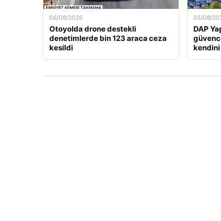
06/08/2026
05/08/20
Otoyolda drone destekli
DAP Yap
denetimlerde bin 123 araca ceza
güvence
kesildi
kendini