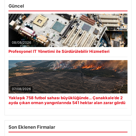
Güncel
08/08/2026
Profesyonel IT Yönetimi ile Sürdürülebilir Hizmetleri
07/08/2026
Yaklaşık 758 futbol sahası büyüklüğünde… Çanakkale’de 2
ayda çıkan orman yangınlarında 541 hektar alan zarar gördü
Son Eklenen Firmalar