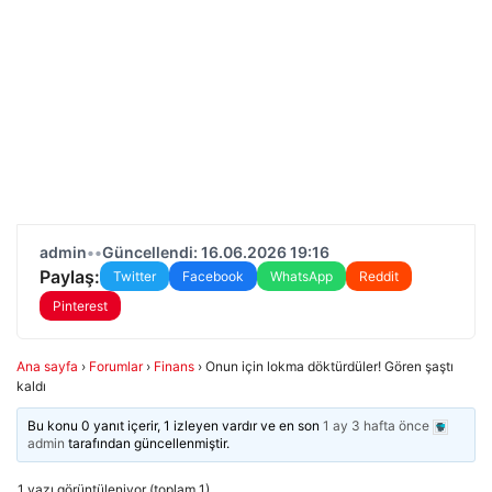
admin
•
•
Güncellendi: 16.06.2026 19:16
Paylaş:
Twitter
Facebook
WhatsApp
Reddit
Pinterest
Ana sayfa
›
Forumlar
›
Finans
›
Onun için lokma döktürdüler! Gören şaştı
kaldı
Bu konu 0 yanıt içerir, 1 izleyen vardır ve en son
1 ay 3 hafta önce
admin
tarafından güncellenmiştir.
1 yazı görüntüleniyor (toplam 1)