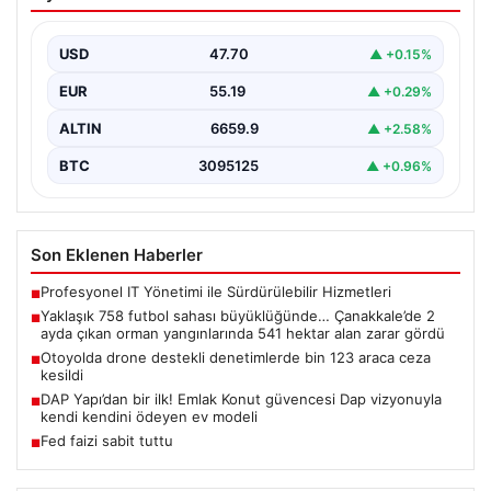
büyüklüğünde… Çanakkale’de 2 ayda
çıkan orman yangınlarında 541 hektar
alan zarar gördü
USD
47.70
▲ +0.15%
EUR
55.19
▲ +0.29%
ALTIN
6659.9
▲ +2.58%
BTC
3095125
▲ +0.96%
Son Eklenen Haberler
Profesyonel IT Yönetimi ile Sürdürülebilir Hizmetleri
■
Yaklaşık 758 futbol sahası büyüklüğünde… Çanakkale’de 2
■
ayda çıkan orman yangınlarında 541 hektar alan zarar gördü
Otoyolda drone destekli denetimlerde bin 123 araca ceza
■
kesildi
DAP Yapı’dan bir ilk! Emlak Konut güvencesi Dap vizyonuyla
■
kendi kendini ödeyen ev modeli
Fed faizi sabit tuttu
■