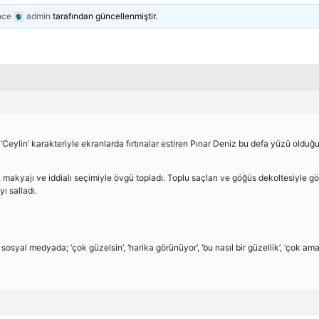
nce
admin
tarafından güncellenmiştir.
‘Ceylin’ karakteriyle ekranlarda fırtınalar estiren Pınar Deniz bu defa yüzü olduğ
, makyajı ve iddialı seçimiyle övgü topladı. Toplu saçları ve göğüs dekoltesiyle g
ı salladı.
osyal medyada; ‘çok güzelsin’, ‘harika görünüyor’, ‘bu nasıl bir güzellik’, ‘çok am