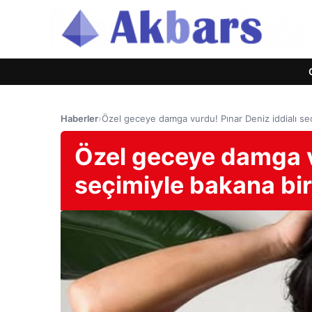
Haberler
›
Özel geceye damga vurdu! Pınar Deniz iddialı seç
Özel geceye damga vu
seçimiyle bakana bir