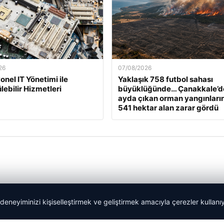
26
07/08/2026
onel IT Yönetimi ile
Yaklaşık 758 futbol sahası
lebilir Hizmetleri
büyüklüğünde… Çanakkale’d
ayda çıkan orman yangınları
541 hektar alan zarar gördü
 deneyiminizi kişiselleştirmek ve geliştirmek amacıyla çerezler kullan