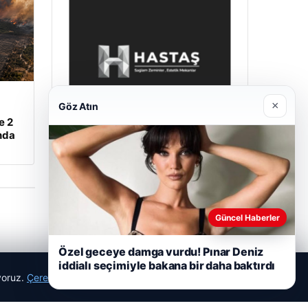
×
Göz Atın
e 2
nda
Enes Kaplan Avukatlık Bürosu
28/04/2026
Güncel Haberler
Özel geceye damga vurdu! Pınar Deniz
iddialı seçimiyle bakana bir daha baktırdı
ıyoruz.
Çerez Politikamız
Reddet
Kabul Et