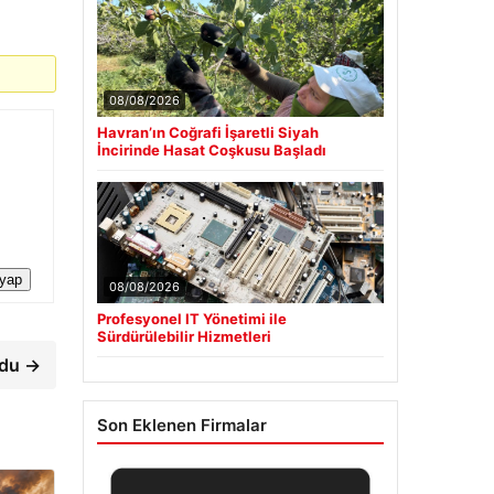
08/08/2026
Havran’ın Coğrafi İşaretli Siyah
İncirinde Hasat Coşkusu Başladı
 yap
08/08/2026
Profesyonel IT Yönetimi ile
Sürdürülebilir Hizmetleri
rdu →
Son Eklenen Firmalar