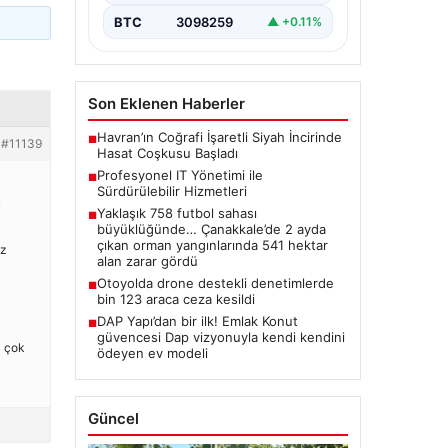
BTC
3098259
▲ +0.11%
Son Eklenen Haberler
Havran’ın Coğrafi İşaretli Siyah İncirinde
■
#11139
Hasat Coşkusu Başladı
Profesyonel IT Yönetimi ile
■
Sürdürülebilir Hizmetleri
u
Yaklaşık 758 futbol sahası
■
büyüklüğünde… Çanakkale’de 2 ayda
çıkan orman yangınlarında 541 hektar
öz
alan zarar gördü
Otoyolda drone destekli denetimlerde
■
bin 123 araca ceza kesildi
DAP Yapı’dan bir ilk! Emlak Konut
■
güvencesi Dap vizyonuyla kendi kendini
a çok
ödeyen ev modeli
Güncel