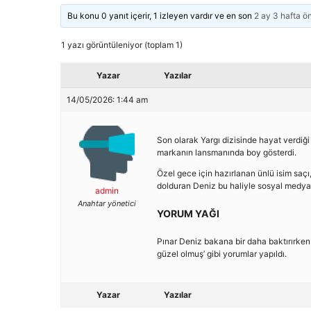
Bu konu 0 yanıt içerir, 1 izleyen vardır ve en son
2 ay 3 hafta ö
1 yazı görüntüleniyor (toplam 1)
Yazar
Yazılar
14/05/2026: 1:44 am
Son olarak Yargı dizisinde hayat verdiği 
markanın lansmanında boy gösterdi.
Özel gece için hazırlanan ünlü isim saçı
dolduran Deniz bu haliyle sosyal medyay
admin
Anahtar yönetici
YORUM YAĞI
Pınar Deniz bakana bir daha baktırırken s
güzel olmuş’ gibi yorumlar yapıldı.
Yazar
Yazılar