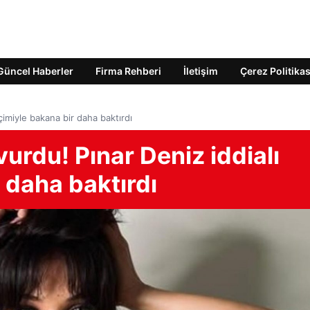
Güncel Haberler
Firma Rehberi
İletişim
Çerez Politikas
imiyle bakana bir daha baktırdı
rdu! Pınar Deniz iddialı
 daha baktırdı