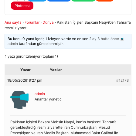
Pinterest
Ana sayfa
›
Forumlar
›
Dünya
›
Pakistan İçişleri Başkanı Naqvi’den Tahran’a
resmi ziyaret
Bu konu 0 yanıt içerir, 1 izleyen vardır ve en son
2 ay 3 hafta önce
admin
tarafından güncellenmiştir.
1 yazı görüntüleniyor (toplam 1)
Yazar
Yazılar
18/05/2026: 9:27 pm
#12178
admin
Anahtar yönetici
Pakistan İçişleri Bakanı Mohsin Naqvi, İran’ın başkenti Tahran’a
gerçekleştirdiği resmi ziyarette İran Cumhurbaşkanı Mesud
Pezeşkiyan ve İran Meclis Başkanı Muhammed Bakır Galibaf ile