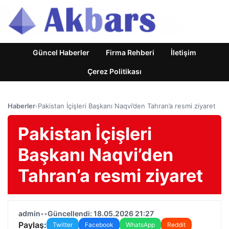
Güncel Haberler
Firma Rehberi
İletişim
Çerez Politikası
Haberler
›
Pakistan İçişleri Başkanı Naqvi’den Tahran’a resmi ziyaret
Pakistan İçişleri
Başkanı Naqvi’den
Tahran’a resmi ziyaret
admin
•
•
Güncellendi: 18.05.2026 21:27
Paylaş:
Twitter
Facebook
WhatsApp
Reddit