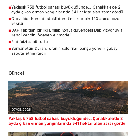
Yaklaşık 758 futbol sahası büyüklüğünde… Çanakkale’de 2
■
ayda çıkan orman yangınlarında 541 hektar alan zarar gördü
Otoyolda drone destekli denetimlerde bin 123 araca ceza
■
kesildi
DAP Yapı’dan bir ilk! Emlak Konut güvencesi Dap vizyonuyla
■
kendi kendini ödeyen ev modeli
Fed faizi sabit tuttu
■
Burhanettin Duran: İsrail’in saldırıları barışa yönelik çabayı
■
sabote etmektedir
Güncel
07/08/2026
Yaklaşık 758 futbol sahası büyüklüğünde… Çanakkale’de 2
ayda çıkan orman yangınlarında 541 hektar alan zarar gördü