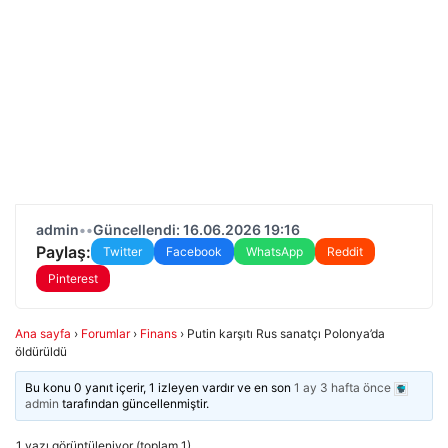
admin
•
•
Güncellendi: 16.06.2026 19:16
Paylaş:
Twitter
Facebook
WhatsApp
Reddit
Pinterest
Ana sayfa
›
Forumlar
›
Finans
›
Putin karşıtı Rus sanatçı Polonya’da
öldürüldü
Bu konu 0 yanıt içerir, 1 izleyen vardır ve en son
1 ay 3 hafta önce
admin
tarafından güncellenmiştir.
1 yazı görüntüleniyor (toplam 1)