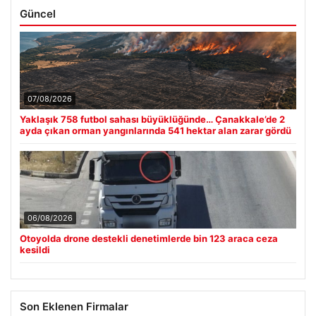
Güncel
07/08/2026
Yaklaşık 758 futbol sahası büyüklüğünde… Çanakkale’de 2
ayda çıkan orman yangınlarında 541 hektar alan zarar gördü
06/08/2026
Otoyolda drone destekli denetimlerde bin 123 araca ceza
kesildi
Son Eklenen Firmalar