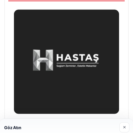
Enes Kaplan Avukatlık Bürosu
×
Göz Atın