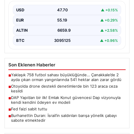
Gaziantep’te Temmuz ayı boyunca jandarma ekiplerinin
sürdürdüğü drone destekli otoyol denetimlerinde
USD
47.70
▲ +0.15%
yoğun bir kontrol…
EUR
55.19
▲ +0.29%
ALTIN
6659.9
▲ +2.58%
BTC
3095125
▲ +0.96%
Son Eklenen Haberler
Yaklaşık 758 futbol sahası büyüklüğünde… Çanakkale’de 2
■
ayda çıkan orman yangınlarında 541 hektar alan zarar gördü
Otoyolda drone destekli denetimlerde bin 123 araca ceza
■
kesildi
DAP Yapı’dan bir ilk! Emlak Konut güvencesi Dap vizyonuyla
■
kendi kendini ödeyen ev modeli
Fed faizi sabit tuttu
■
Burhanettin Duran: İsrail’in saldırıları barışa yönelik çabayı
■
sabote etmektedir