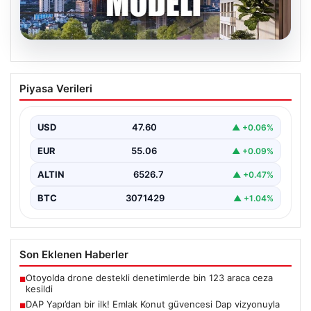
05.08.2026
DAP Yapı’dan bir ilk! Emlak Konut
Piyasa Verileri
güvencesi Dap vizyonuyla kendi
kendini ödeyen ev modeli
USD
47.60
▲ +0.06%
EUR
55.06
▲ +0.09%
ALTIN
6526.7
▲ +0.47%
BTC
3071429
▲ +1.04%
Son Eklenen Haberler
Otoyolda drone destekli denetimlerde bin 123 araca ceza
■
kesildi
DAP Yapı’dan bir ilk! Emlak Konut güvencesi Dap vizyonuyla
■