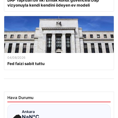
DAP Yapı’dan bir ilk! Emlak Konut güvencesi Dap
vizyonuyla kendi kendini ödeyen ev modeli
04/08/2026
Fed faizi sabit tuttu
Hava Durumu
☁
Ankara
NaN°C