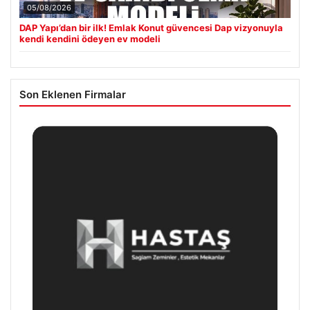
05/08/2026
DAP Yapı’dan bir ilk! Emlak Konut güvencesi Dap vizyonuyla
kendi kendini ödeyen ev modeli
Son Eklenen Firmalar