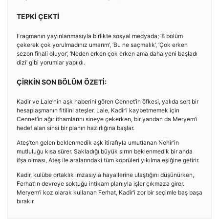
TEPKİ ÇEKTİ
Fragmanın yayınlanmasıyla birlikte sosyal medyada; ‘8 bölüm
çekerek çok yorulmadınız umarım’, ‘Bu ne saçmalık’, ‘Çok erken
sezon finali oluyor’, ‘Neden erken çok erken ama daha yeni başladı
dizi’ gibi yorumlar yapıldı.
ÇİRKİN SON BÖLÜM ÖZETİ:
Kadir ve Lale’nin aşk haberini gören Cennet’in öfkesi, yalıda sert bir
hesaplaşmanın fitilini ateşler. Lale, Kadir’i kaybetmemek için
Cennet’in ağır ithamlarını sineye çekerken, bir yandan da Meryem’i
hedef alan sinsi bir planın hazırlığına başlar.
Ateş’ten gelen beklenmedik aşk itirafıyla umutlanan Nehir’in
mutluluğu kısa sürer. Sakladığı büyük sırrın beklenmedik bir anda
ifşa olması, Ateş ile aralarındaki tüm köprüleri yıkılma eşiğine getirir.
Kadir, kulübe ortaklık imzasıyla hayallerine ulaştığını düşünürken,
Ferhat’ın devreye soktuğu intikam planıyla işler çıkmaza girer.
Meryem’i koz olarak kullanan Ferhat, Kadir’i zor bir seçimle baş başa
bırakır.