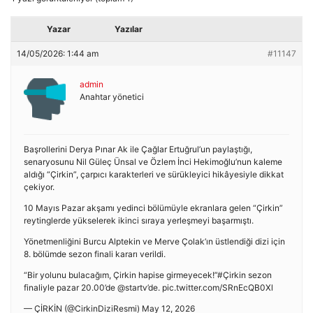
Yazar
Yazılar
14/05/2026: 1:44 am
#11147
admin
Anahtar yönetici
Başrollerini Derya Pınar Ak ile Çağlar Ertuğrul’un paylaştığı,
senaryosunu Nil Güleç Ünsal ve Özlem İnci Hekimoğlu’nun kaleme
aldığı “Çirkin”, çarpıcı karakterleri ve sürükleyici hikâyesiyle dikkat
çekiyor.
10 Mayıs Pazar akşamı yedinci bölümüyle ekranlara gelen “Çirkin”
reytinglerde yükselerek ikinci sıraya yerleşmeyi başarmıştı.
Yönetmenliğini Burcu Alptekin ve Merve Çolak’ın üstlendiği dizi için
8. bölümde sezon finali kararı verildi.
“Bir yolunu bulacağım, Çirkin hapise girmeyecek!”#Çirkin sezon
finaliyle pazar 20.00’de @startv’de. pic.twitter.com/SRnEcQB0Xl
— ÇİRKİN (@CirkinDiziResmi) May 12, 2026