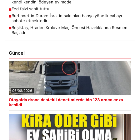
kendi kendini ödeyen ev modeli
Fed faizi sabit tuttu
■
Burhanettin Duran: İsrail’in saldırıları barışa yönelik çabayı
■
sabote etmektedir
Beşiktaş, Hradec Kralove Maçı Öncesi Hazırlıklarına Resmen
■
Başladı
Güncel
06/08/2026
Otoyolda drone destekli denetimlerde bin 123 araca ceza
kesildi