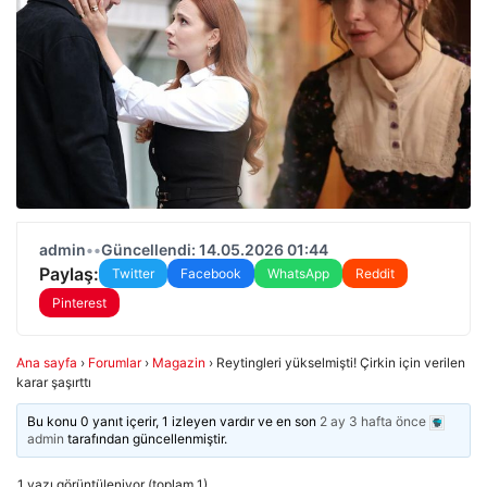
admin
•
•
Güncellendi: 14.05.2026 01:44
Paylaş:
Twitter
Facebook
WhatsApp
Reddit
Pinterest
Ana sayfa
›
Forumlar
›
Magazin
›
Reytingleri yükselmişti! Çirkin için verilen
karar şaşırttı
Bu konu 0 yanıt içerir, 1 izleyen vardır ve en son
2 ay 3 hafta önce
admin
tarafından güncellenmiştir.
1 yazı görüntüleniyor (toplam 1)