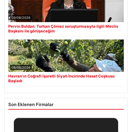
09/08/2026
Pervin Buldan: Turhan Çömez soruşturmasıyla ilgili Meclis
Başkanı ile görüşeceğim
08/08/2026
Havran’ın Coğrafi İşaretli Siyah İncirinde Hasat Coşkusu
Başladı
Son Eklenen Firmalar