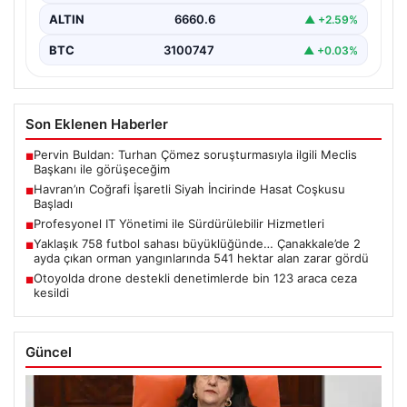
ALTIN
6660.6
▲ +2.59%
BTC
3100747
▲ +0.03%
Son Eklenen Haberler
Pervin Buldan: Turhan Çömez soruşturmasıyla ilgili Meclis
■
Başkanı ile görüşeceğim
Havran’ın Coğrafi İşaretli Siyah İncirinde Hasat Coşkusu
■
Başladı
Profesyonel IT Yönetimi ile Sürdürülebilir Hizmetleri
■
Yaklaşık 758 futbol sahası büyüklüğünde… Çanakkale’de 2
■
ayda çıkan orman yangınlarında 541 hektar alan zarar gördü
Otoyolda drone destekli denetimlerde bin 123 araca ceza
■
kesildi
Güncel