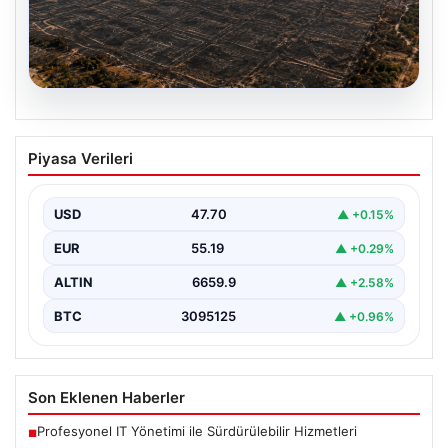
07.08.2026
Yaklaşık 758 futbol sahası
Piyasa Verileri
büyüklüğünde… Çanakkale’de 2 ayda
çıkan orman yangınlarında 541 hektar
alan zarar gördü
USD
47.70
▲ +0.15%
EUR
55.19
▲ +0.29%
ALTIN
6659.9
▲ +2.58%
BTC
3095125
▲ +0.96%
Son Eklenen Haberler
Profesyonel IT Yönetimi ile Sürdürülebilir Hizmetleri
■