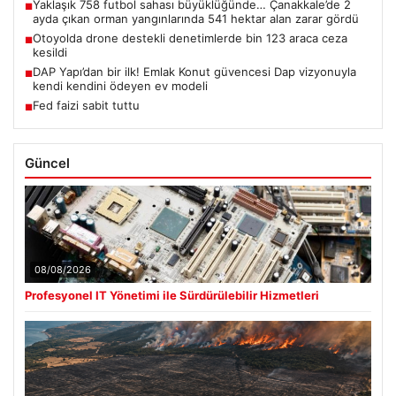
Yaklaşık 758 futbol sahası büyüklüğünde… Çanakkale’de 2
■
ayda çıkan orman yangınlarında 541 hektar alan zarar gördü
Otoyolda drone destekli denetimlerde bin 123 araca ceza
■
kesildi
DAP Yapı’dan bir ilk! Emlak Konut güvencesi Dap vizyonuyla
■
kendi kendini ödeyen ev modeli
Fed faizi sabit tuttu
■
Güncel
08/08/2026
Profesyonel IT Yönetimi ile Sürdürülebilir Hizmetleri