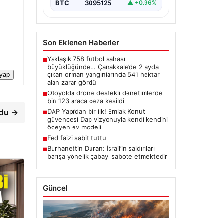
BTC
3095125
▲ +0.96%
Son Eklenen Haberler
Yaklaşık 758 futbol sahası
■
büyüklüğünde… Çanakkale’de 2 ayda
çıkan orman yangınlarında 541 hektar
 yap
alan zarar gördü
Otoyolda drone destekli denetimlerde
■
bin 123 araca ceza kesildi
DAP Yapı’dan bir ilk! Emlak Konut
rdu →
■
güvencesi Dap vizyonuyla kendi kendini
ödeyen ev modeli
Fed faizi sabit tuttu
■
Burhanettin Duran: İsrail’in saldırıları
■
barışa yönelik çabayı sabote etmektedir
Güncel