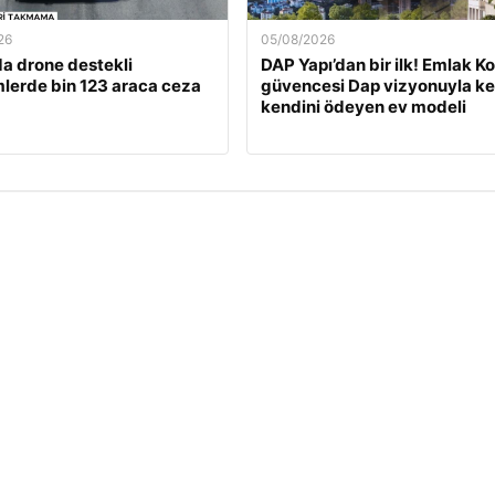
26
05/08/2026
a drone destekli
DAP Yapı’dan bir ilk! Emlak K
lerde bin 123 araca ceza
güvencesi Dap vizyonuyla ke
kendini ödeyen ev modeli