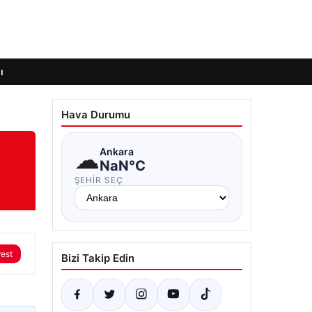
ı
Hava Durumu
☁
Ankara
NaN°C
ŞEHIR SEÇ
rest
Bizi Takip Edin