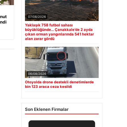
onut
07/08/2026
ndi
Yaklaşık 758 futbol sahası
büyüklüğünde… Çanakkale’de 2 ayda
çıkan orman yangınlarında 541 hektar
alan zarar gördü
06/08/2026
Otoyolda drone destekli denetimlerde
bin 123 araca ceza kesildi
Son Eklenen Firmalar