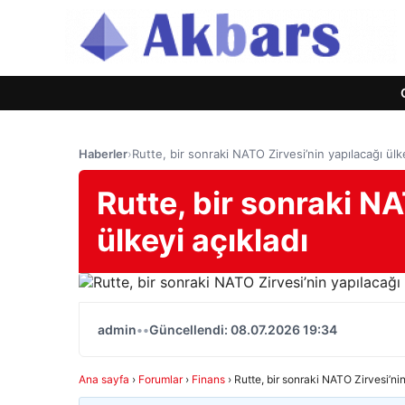
Haberler
›
Rutte, bir sonraki NATO Zirvesi’nin yapılacağı ülke
Rutte, bir sonraki NA
ülkeyi açıkladı
admin
•
•
Güncellendi: 08.07.2026 19:34
Ana sayfa
›
Forumlar
›
Finans
›
Rutte, bir sonraki NATO Zirvesi’ni