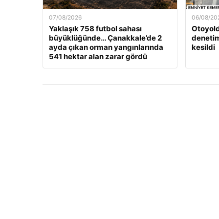
07/08/2026
06/08/20
Yaklaşık 758 futbol sahası
Otoyold
büyüklüğünde… Çanakkale’de 2
denetim
ayda çıkan orman yangınlarında
kesildi
541 hektar alan zarar gördü