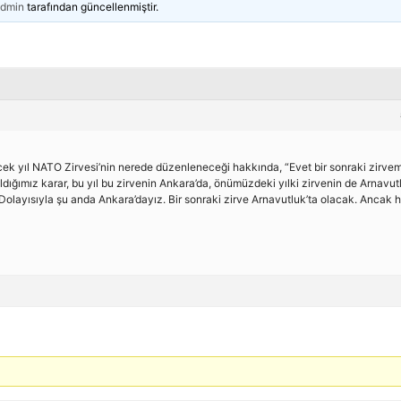
dmin
tarafından güncellenmiştir.
ek yıl NATO Zirvesi’nin nerede düzenleneceği hakkında, “Evet bir sonraki zirve
ığımız karar, bu yıl bu zirvenin Ankara’da, önümüzdeki yılki zirvenin de Arnavut
 Dolayısıyla şu anda Ankara’dayız. Bir sonraki zirve Arnavutluk’ta olacak. Ancak