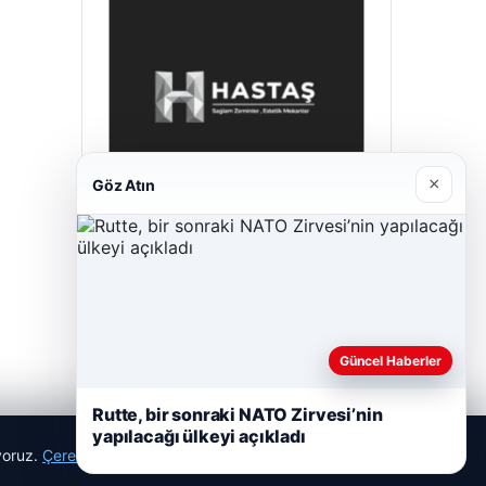
×
Göz Atın
Hastaş Beton
26/05/2026
Güncel Haberler
Rutte, bir sonraki NATO Zirvesi’nin
yapılacağı ülkeyi açıkladı
ıyoruz.
Çerez Politikamız
Reddet
Kabul Et