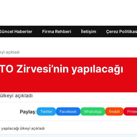
Güncel Haberler
Firma Rehberi
İletişim
Çerez Politikas
yi açıkladı
TO Zirvesi’nin yapılacağı
Paylaş:
Twitter
Facebook
WhatsApp
Reddit
Pinte
n yapılacağı ülkeyi açıkladı