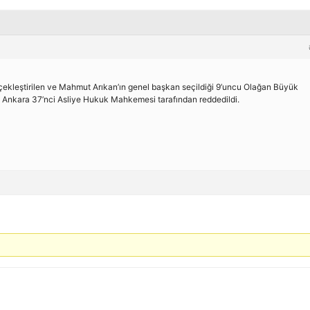
çekleştirilen ve Mahmut Arıkan’ın genel başkan seçildiği 9’uncu Olağan Büyük
va, Ankara 37’nci Asliye Hukuk Mahkemesi tarafından reddedildi.