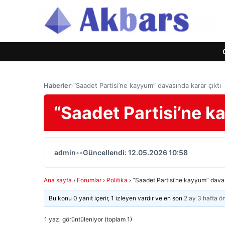
Haberler
›
“Saadet Partisi’ne kayyum” davasında karar çıktı
“Saadet Partisi’ne k
admin
•
•
Güncellendi: 12.05.2026 10:58
Ana sayfa
›
Forumlar
›
Politika
›
“Saadet Partisi’ne kayyum” davas
Bu konu 0 yanıt içerir, 1 izleyen vardır ve en son
2 ay 3 hafta ö
1 yazı görüntüleniyor (toplam 1)