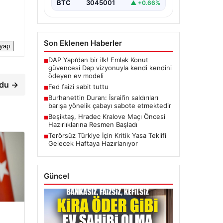
BTC
3045001
▲ +0.66%
Son Eklenen Haberler
 yap
DAP Yapı’dan bir ilk! Emlak Konut
■
güvencesi Dap vizyonuyla kendi kendini
ödeyen ev modeli
rdu →
Fed faizi sabit tuttu
■
Burhanettin Duran: İsrail’in saldırıları
■
barışa yönelik çabayı sabote etmektedir
Beşiktaş, Hradec Kralove Maçı Öncesi
■
Hazırlıklarına Resmen Başladı
Terörsüz Türkiye İçin Kritik Yasa Teklifi
■
Gelecek Haftaya Hazırlanıyor
Güncel