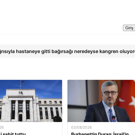
Giriş
ğrısıyla hastaneye gitti bağırsağı neredeyse kangren oluyo
26
03/08/2026
i sabit tuttu
Burhanettin Duran: İsrail’in