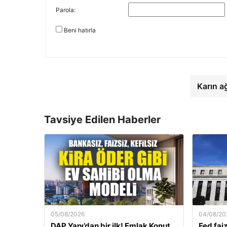
Parola:
Beni hatırla
Karın a
Tavsiye Edilen Haberler
05/08/2026
04/08/20
DAP Yapı’dan bir ilk! Emlak Konut
Fed faiz