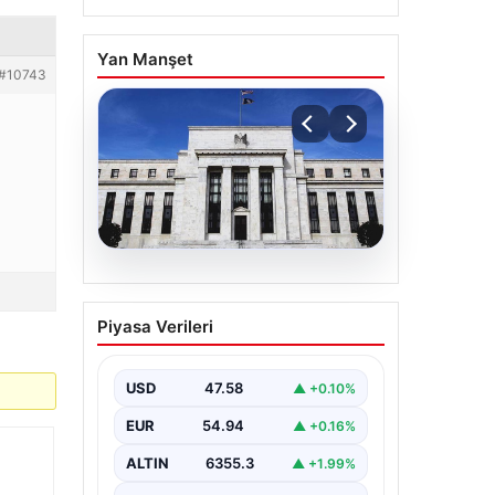
Yan Manşet
#10743
04.08.2026
Fed faizi sabit tuttu
Piyasa Verileri
USD
47.58
▲ +0.10%
EUR
54.94
▲ +0.16%
ALTIN
6355.3
▲ +1.99%