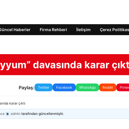
Güncel Haberler
Firma Rehberi
İletişim
Çerez Politikas
ayyum” davasında karar çıkt
Paylaş:
Twitter
Facebook
WhatsApp
Reddit
Pinte
ında karar çıktı
nce
admin
tarafından güncellenmiştir.