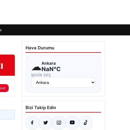
ı
Hava Durumu
ı
☁
Ankara
NaN°C
ŞEHIR SEÇ
rest
Bizi Takip Edin