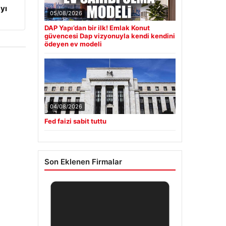
yı
05/08/2026
DAP Yapı’dan bir ilk! Emlak Konut
güvencesi Dap vizyonuyla kendi kendini
ödeyen ev modeli
04/08/2026
Fed faizi sabit tuttu
Son Eklenen Firmalar