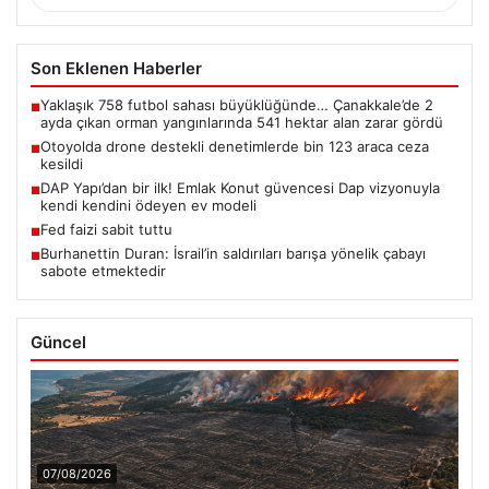
Son Eklenen Haberler
Yaklaşık 758 futbol sahası büyüklüğünde… Çanakkale’de 2
■
ayda çıkan orman yangınlarında 541 hektar alan zarar gördü
Otoyolda drone destekli denetimlerde bin 123 araca ceza
■
kesildi
DAP Yapı’dan bir ilk! Emlak Konut güvencesi Dap vizyonuyla
■
kendi kendini ödeyen ev modeli
Fed faizi sabit tuttu
■
Burhanettin Duran: İsrail’in saldırıları barışa yönelik çabayı
■
sabote etmektedir
Güncel
07/08/2026