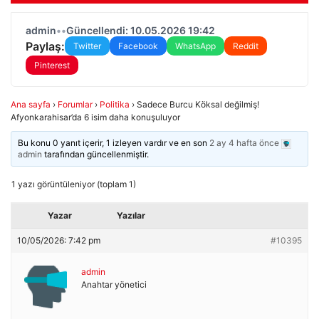
admin
•
•
Güncellendi: 10.05.2026 19:42
Paylaş:
Twitter
Facebook
WhatsApp
Reddit
Pinterest
Ana sayfa
›
Forumlar
›
Politika
›
Sadece Burcu Köksal değilmiş!
Afyonkarahisar’da 6 isim daha konuşuluyor
Bu konu 0 yanıt içerir, 1 izleyen vardır ve en son
2 ay 4 hafta önce
admin
tarafından güncellenmiştir.
1 yazı görüntüleniyor (toplam 1)
Yazar
Yazılar
10/05/2026: 7:42 pm
#10395
admin
Anahtar yönetici