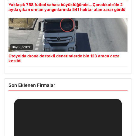
Yaklaşık 758 futbol sahası büyüklüğünde… Çanakkale’de 2
ayda çıkan orman yangınlarında 541 hektar alan zarar gördü
06/08/2026
Otoyolda drone destekli denetimlerde bin 123 araca ceza
kesildi
Son Eklenen Firmalar