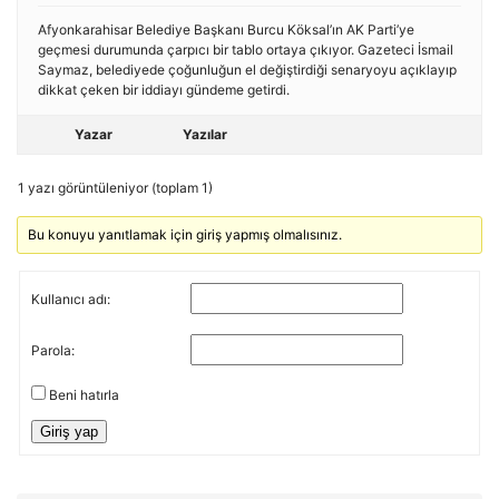
Afyonkarahisar Belediye Başkanı Burcu Köksal’ın AK Parti’ye
geçmesi durumunda çarpıcı bir tablo ortaya çıkıyor. Gazeteci İsmail
Saymaz, belediyede çoğunluğun el değiştirdiği senaryoyu açıklayıp
dikkat çeken bir iddiayı gündeme getirdi.
Yazar
Yazılar
1 yazı görüntüleniyor (toplam 1)
Bu konuyu yanıtlamak için giriş yapmış olmalısınız.
Kullanıcı adı:
Parola:
Beni hatırla
Giriş yap