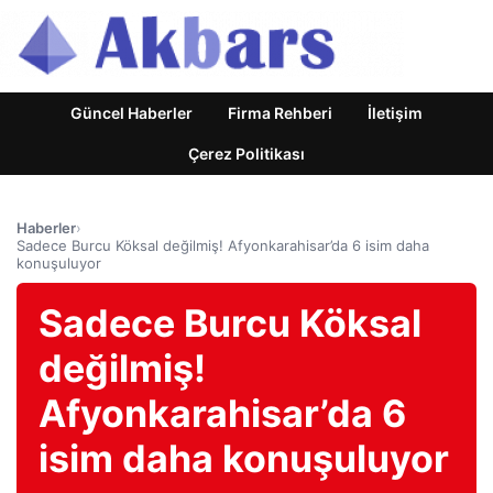
Güncel Haberler
Firma Rehberi
İletişim
Çerez Politikası
Haberler
›
Sadece Burcu Köksal değilmiş! Afyonkarahisar’da 6 isim daha
konuşuluyor
Sadece Burcu Köksal
değilmiş!
Afyonkarahisar’da 6
isim daha konuşuluyor