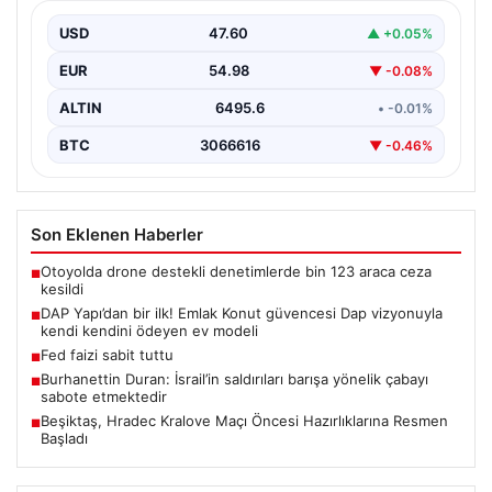
kendini ödeyen ev modeli
USD
47.60
▲ +0.05%
EUR
54.98
▼ -0.08%
ALTIN
6495.6
• -0.01%
BTC
3066616
▼ -0.46%
Son Eklenen Haberler
Otoyolda drone destekli denetimlerde bin 123 araca ceza
■
kesildi
DAP Yapı’dan bir ilk! Emlak Konut güvencesi Dap vizyonuyla
■
kendi kendini ödeyen ev modeli
Fed faizi sabit tuttu
■
Burhanettin Duran: İsrail’in saldırıları barışa yönelik çabayı
■
sabote etmektedir
Beşiktaş, Hradec Kralove Maçı Öncesi Hazırlıklarına Resmen
■
Başladı