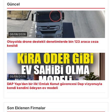
Güncel
06/08/2026
Otoyolda drone destekli denetimlerde bin 123 araca ceza
kesildi
05/08/2026
DAP Yapı’dan bir ilk! Emlak Konut güvencesi Dap vizyonuyla
kendi kendini ödeyen ev modeli
Son Eklenen Firmalar