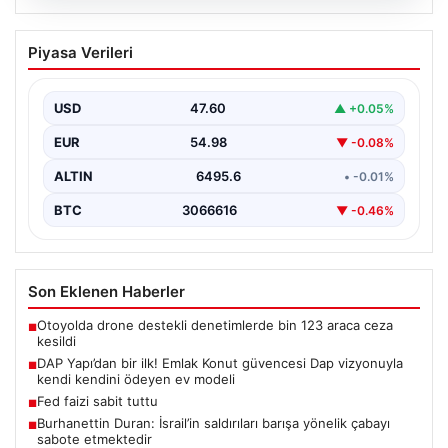
05.08.2026
DAP Yapı’dan bir ilk! Emlak Konut
Piyasa Verileri
güvencesi Dap vizyonuyla kendi
kendini ödeyen ev modeli
USD
47.60
▲ +0.05%
EUR
54.98
▼ -0.08%
ALTIN
6495.6
• -0.01%
BTC
3066616
▼ -0.46%
Son Eklenen Haberler
Otoyolda drone destekli denetimlerde bin 123 araca ceza
■
kesildi
DAP Yapı’dan bir ilk! Emlak Konut güvencesi Dap vizyonuyla
■
kendi kendini ödeyen ev modeli
Fed faizi sabit tuttu
■
Burhanettin Duran: İsrail’in saldırıları barışa yönelik çabayı
■
sabote etmektedir