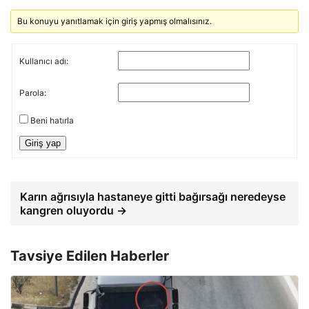
Bu konuyu yanıtlamak için giriş yapmış olmalısınız.
Kullanıcı adı:
Parola:
Beni hatırla
Giriş yap
Karın ağrısıyla hastaneye gitti bağırsağı neredeyse
kangren oluyordu →
Tavsiye Edilen Haberler