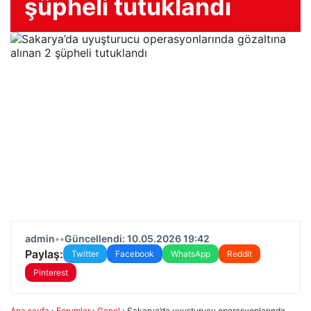
şüpheli tutuklandı
admin
•
•
Güncellendi: 10.05.2026 19:42
Paylaş:
Twitter
Facebook
WhatsApp
Reddit
Pinterest
Ana sayfa
›
Forumlar
›
Genel
›
Sakarya’da uyuşturucu operasyonlarında