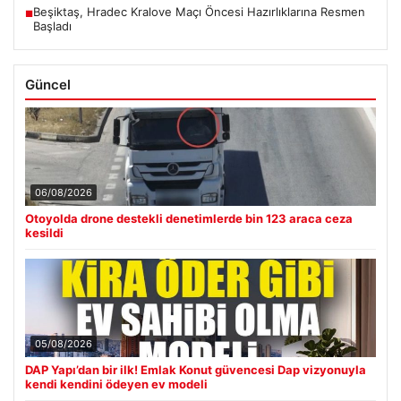
Beşiktaş, Hradec Kralove Maçı Öncesi Hazırlıklarına Resmen
■
Başladı
Güncel
06/08/2026
Otoyolda drone destekli denetimlerde bin 123 araca ceza
kesildi
05/08/2026
DAP Yapı’dan bir ilk! Emlak Konut güvencesi Dap vizyonuyla
kendi kendini ödeyen ev modeli