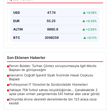
İncirinde Hasat Coşkusu Başladı
Balıkesir'in Havran ilçesine özgü, coğrafi işaret tescili
almış siyah incirlerin hasat dönemi resmi olarak…
USD
47.74
▲ +0.18%
EUR
55.25
▲ +0.32%
ALTIN
6660.6
▲ +2.59%
BTC
3098259
▲ +0.11%
Son Eklenen Haberler
Pervin Buldan: Turhan Çömez soruşturmasıyla ilgili Meclis
■
Başkanı ile görüşeceğim
Havran’ın Coğrafi İşaretli Siyah İncirinde Hasat Coşkusu
■
Başladı
Profesyonel IT Yönetimi ile Sürdürülebilir Hizmetleri
■
Yaklaşık 758 futbol sahası büyüklüğünde… Çanakkale’de 2
■
ayda çıkan orman yangınlarında 541 hektar alan zarar gördü
Otoyolda drone destekli denetimlerde bin 123 araca ceza
■
kesildi