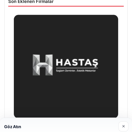
Son Eklenen Firmalar
×
Göz Atın
Enes Kaplan Avukatlık Bürosu