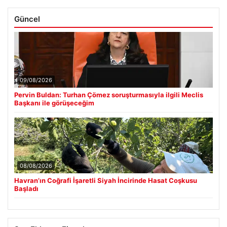
Güncel
09/08/2026
Pervin Buldan: Turhan Çömez soruşturmasıyla ilgili Meclis
Başkanı ile görüşeceğim
08/08/2026
Havran’ın Coğrafi İşaretli Siyah İncirinde Hasat Coşkusu
Başladı