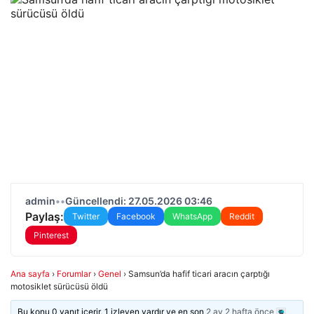
admin
•
•
Güncellendi: 27.05.2026 03:46
Paylaş:
Twitter
Facebook
WhatsApp
Reddit
Pinterest
Ana sayfa
›
Forumlar
›
Genel
›
Samsun’da hafif ticari aracın çarptığı
motosiklet sürücüsü öldü
Bu konu 0 yanıt içerir, 1 izleyen vardır ve en son
2 ay 2 hafta önce