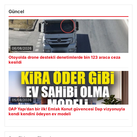
Güncel
06/08/2026
Otoyolda drone destekli denetimlerde bin 123 araca ceza
kesildi
05/08/2026
DAP Yapı’dan bir ilk! Emlak Konut güvencesi Dap vizyonuyla
kendi kendini ödeyen ev modeli