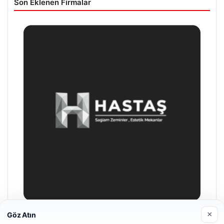
Son Eklenen Firmalar
×
Göz Atın
Enes Kaplan Avukatlık Bürosu