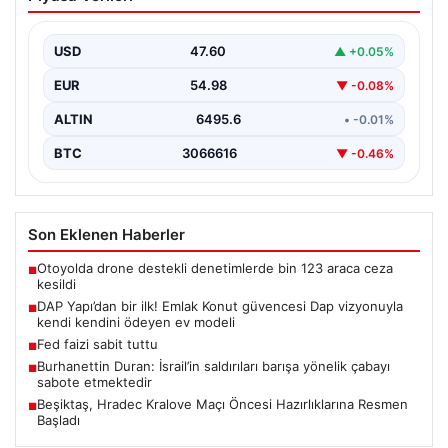
güvencesi Dap vizyonuyla kendi
kendini ödeyen ev modeli
USD
47.60
▲ +0.05%
EUR
54.98
▼ -0.08%
ALTIN
6495.6
• -0.01%
BTC
3066616
▼ -0.46%
Son Eklenen Haberler
Otoyolda drone destekli denetimlerde bin 123 araca ceza
■
kesildi
DAP Yapı’dan bir ilk! Emlak Konut güvencesi Dap vizyonuyla
■
kendi kendini ödeyen ev modeli
Fed faizi sabit tuttu
■
Burhanettin Duran: İsrail’in saldırıları barışa yönelik çabayı
■
sabote etmektedir
Beşiktaş, Hradec Kralove Maçı Öncesi Hazırlıklarına Resmen
■
Başladı