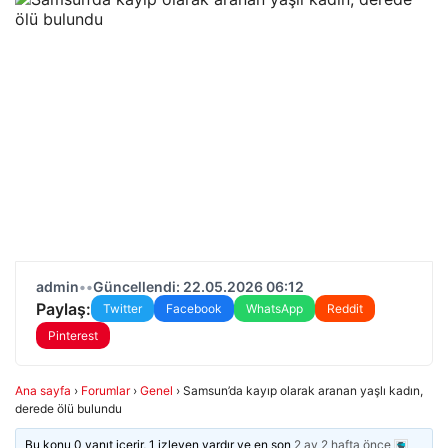
admin
•
•
Güncellendi: 22.05.2026 06:12
Paylaş:
Twitter
Facebook
WhatsApp
Reddit
Pinterest
Ana sayfa
›
Forumlar
›
Genel
›
Samsun’da kayıp olarak aranan yaşlı kadın,
derede ölü bulundu
Bu konu 0 yanıt içerir, 1 izleyen vardır ve en son
2 ay 2 hafta önce