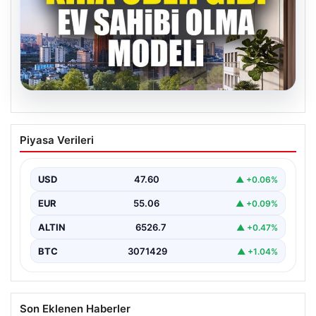
05.08.2026
DAP Yapı’dan bir ilk! Emlak Konut
Piyasa Verileri
güvencesi Dap vizyonuyla kendi
kendini ödeyen ev modeli
USD
47.60
▲ +0.06%
EUR
55.06
▲ +0.09%
ALTIN
6526.7
▲ +0.47%
BTC
3071429
▲ +1.04%
Son Eklenen Haberler