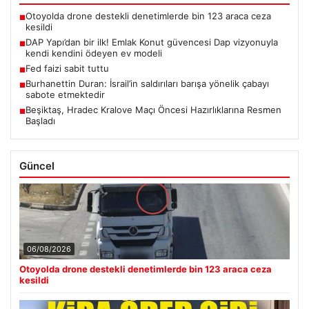
Otoyolda drone destekli denetimlerde bin 123 araca ceza
■
kesildi
DAP Yapı’dan bir ilk! Emlak Konut güvencesi Dap vizyonuyla
■
kendi kendini ödeyen ev modeli
Fed faizi sabit tuttu
■
Burhanettin Duran: İsrail’in saldırıları barışa yönelik çabayı
■
sabote etmektedir
Beşiktaş, Hradec Kralove Maçı Öncesi Hazırlıklarına Resmen
■
Başladı
Güncel
06/08/2026
Otoyolda drone destekli denetimlerde bin 123 araca ceza
kesildi