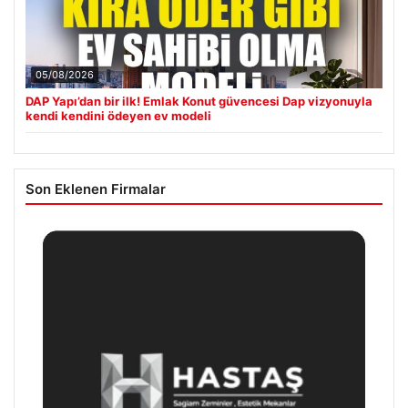
05/08/2026
DAP Yapı’dan bir ilk! Emlak Konut güvencesi Dap vizyonuyla
kendi kendini ödeyen ev modeli
Son Eklenen Firmalar