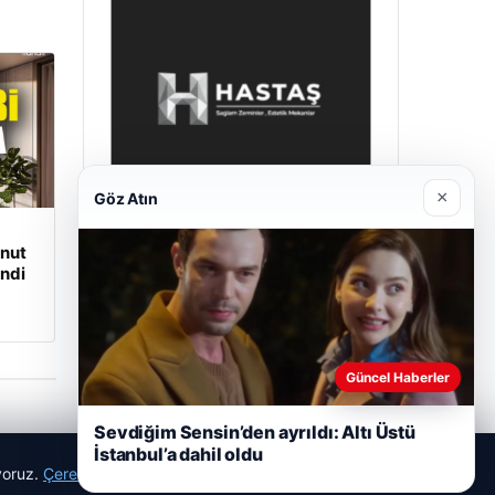
×
Göz Atın
onut
Enes Kaplan Avukatlık Bürosu
ndi
28/04/2026
Güncel Haberler
Sevdiğim Sensin’den ayrıldı: Altı Üstü
İstanbul’a dahil oldu
ıyoruz.
Çerez Politikamız
Reddet
Kabul Et