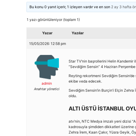
Bu konu 0 yanıt içerir, 1 izleyen vardır ve en son
2 ay 3 hafta ö
1 yazı görüntüleniyor (toplam 1)
Yazar
Yazılar
15/05/2026: 12:58 pm
Star TV’nin başrollerini Helin Kandemir i
“Sevdiğim Sensin” 4 Haziran Perşembe 
Reyting rekortmeni Sevdiğim Sensin’de s
ekibe veda edecek.
admin
Anahtar yönetici
Sevdiğim Sensin’in Burçin’i Elçin Zehra İ
oldu.
ALTI ÜSTÜ İSTANBUL O
atv’nin, NTC Medya imzalı yeni dizisi “A
kadrosuyla şimdiden dikkatleri üzerine
Zehra İrem, Kaan Çakır, Yüsra Geyik, Ö