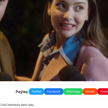
Paylaş:
Twitter
Facebook
WhatsApp
Reddit
Pinte
 Üstü İstanbul’a dahil oldu