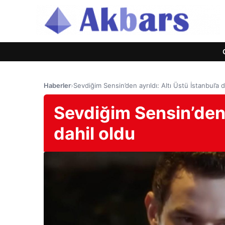
Haberler
›
Sevdiğim Sensin’den ayrıldı: Altı Üstü İstanbul’a d
Sevdiğim Sensin’den a
dahil oldu