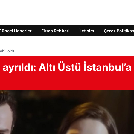
Güncel Haberler
Firma Rehberi
İletişim
Çerez Politikas
ahil oldu
yrıldı: Altı Üstü İstanbul’a