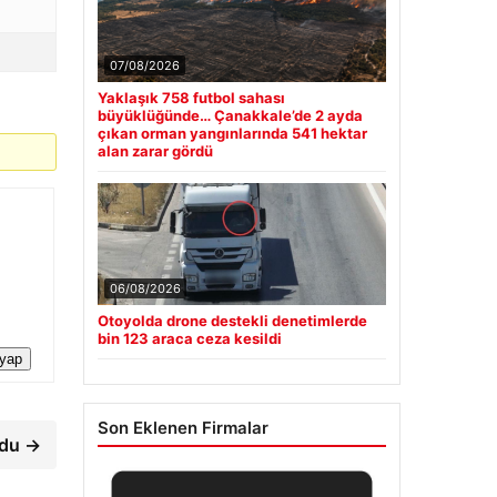
07/08/2026
Yaklaşık 758 futbol sahası
büyüklüğünde… Çanakkale’de 2 ayda
çıkan orman yangınlarında 541 hektar
alan zarar gördü
06/08/2026
Otoyolda drone destekli denetimlerde
bin 123 araca ceza kesildi
 yap
Son Eklenen Firmalar
rdu →