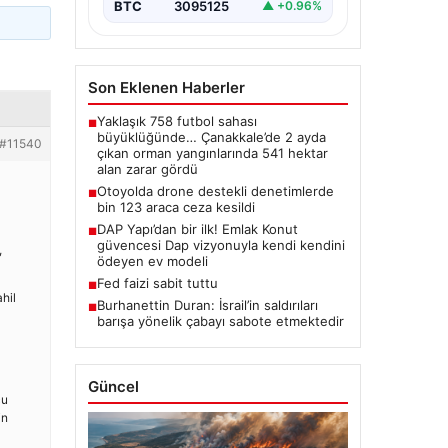
BTC
3095125
▲ +0.96%
Son Eklenen Haberler
Yaklaşık 758 futbol sahası
■
büyüklüğünde… Çanakkale’de 2 ayda
#11540
çıkan orman yangınlarında 541 hektar
alan zarar gördü
Otoyolda drone destekli denetimlerde
■
bin 123 araca ceza kesildi
DAP Yapı’dan bir ilk! Emlak Konut
■
güvencesi Dap vizyonuyla kendi kendini
,
ödeyen ev modeli
Fed faizi sabit tuttu
■
hil
Burhanettin Duran: İsrail’in saldırıları
■
barışa yönelik çabayı sabote etmektedir
Güncel
cu
in