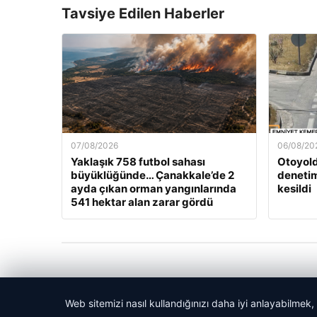
Tavsiye Edilen Haberler
07/08/2026
06/08/20
Yaklaşık 758 futbol sahası
Otoyold
büyüklüğünde… Çanakkale’de 2
denetim
ayda çıkan orman yangınlarında
kesildi
541 hektar alan zarar gördü
Web sitemizi nasıl kullandığınızı daha iyi anlayabilmek,
© 2026 Akbars Haber