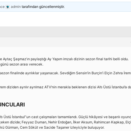
nce
admin
tarafından güncellenmiştir.
le Aytaç Şaşmaz’ın paylaştığı Ay Yapım imzalı dizinin sezon final tarihi belli oldu.
günü sezon arası verecek.
ezon finalinde ayrılıklar yaşanacak. Sevdiğim Sensin’in Burçin’i Elçin Zehra İrem
rem diziden ayrılır ayrılmaz ATV’nin merakla beklenen dizisi Altı Üstü İstanbul’a da
YUNCULARI
ltı Üstü İstanbul”un cast çalışmaları tamamlandı. Güçlü hikâyesi ve başarılı oyun
 çeken dizide; Feyyaz Duman, Nehir Erdoğan, İlker Aksum, Rahimcan Kapkap, Elç
ykü Gürman, Cem Söküt ve Sacide Taşaner izleyiciyle buluşuyor.