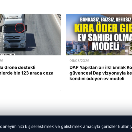
26
05/08/2026
a drone destekli
DAP Yapı’dan bir ilk! Emlak K
lerde bin 123 araca ceza
güvencesi Dap vizyonuyla ke
kendini ödeyen ev modeli
 deneyiminizi kişiselleştirmek ve geliştirmek amacıyla çerezler kullan