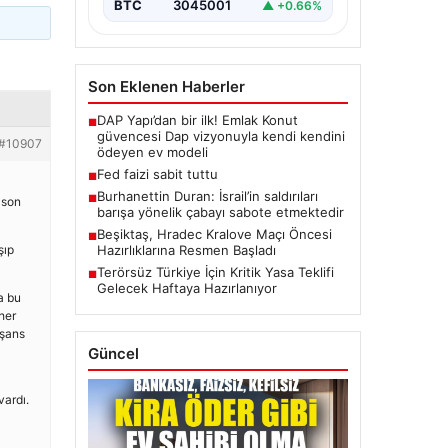
BTC
3045001
▲ +0.66%
Son Eklenen Haberler
DAP Yapı’dan bir ilk! Emlak Konut
■
güvencesi Dap vizyonuyla kendi kendini
#10907
ödeyen ev modeli
Fed faizi sabit tuttu
■
Burhanettin Duran: İsrail’in saldırıları
■
 son
barışa yönelik çabayı sabote etmektedir
Beşiktaş, Hradec Kralove Maçı Öncesi
■
Hazırlıklarına Resmen Başladı
şıp
Terörsüz Türkiye İçin Kritik Yasa Teklifi
■
Gelecek Haftaya Hazırlanıyor
a bu
her
 şans
Güncel
vardı.