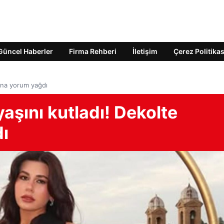
Güncel Haberler
Firma Rehberi
İletişim
Çerez Politikas
yına yorum yağdı
yaşını kutladı! Dekolte
ı