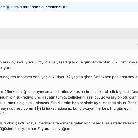
nce
admin
tarafından güncellenmiştir.
 olarak oyuncu Şükrü Özyıldız ile yaşadığı aşk ile gündemde olan Sibil Çetinkaya
eliyordu.
 geçiren fenomen yeni yaşını kutladı. 32 yaşına giren Çetinkaya pozlarını payla
ı üflerken sağlıklı olayım ama… derdim. Arkasına hep başka bir dilek gelirdi. Am
uğum için şükrediyorum. Hayatın tüm güzelliklerini aşırı büyük yaşayıp kötü olan 
uzurumuz hiç eksik olmasın. Sevdiklerim hep benimle aynı masada olsun. Bana
amayı çok seviyorum ! İyi ki hayatımdasınız bunu okuyan herkes. Hiç gitmeyin
l.”
ı da dikkat çekti. Sosyal medyada fenomene gelen yorumlarda ise estetik iddiaları 
öğüslerini mi yaptırdın?” yorumları yağdırdı.