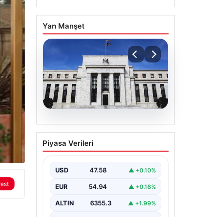
Yan Manşet
04.08.2026
Fed faizi sabit tuttu
Piyasa Verileri
USD
47.58
▲ +0.10%
rest
EUR
54.94
▲ +0.16%
ALTIN
6355.3
▲ +1.99%