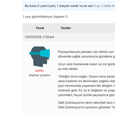
Bu konu 0 yanıt içerir, 1 izleyen vardır ve en son
2 ay 3 hafta ö
1 yazı görüntüleniyor (toplam 1)
Yazar
Yazılar
12/05/2026: 2:28 pm
Paylaşımlarıyla adından söz ettiren son
dönemde sağlık sorunlarıyla gündeme g
Uzun süre hastanede kalan ve zor günler
şu notu düştü:
admin
Anahtar yönetici
“Dileğim önce sağlık. Geçen sene pastam
sene kalbimin en derininden sağlıklı old
şeyi minimumda yaşamam tek dileğim. H
mutluluk getir 32. İyi ki doğdum ve yaş
yanımdan, hayat sizinle paylaşınca güze
Sibil Çetinkaya’nın derin dekolteli tarz
Sibil Çetinkaya’nın pozlarını görenler “G