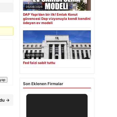
05/08/2026
DAP Yapı’dan bir ilk! Emlak Konut
güvencesi Dap vizyonuyla kendi kendini
ödeyen ev modeli
04/08/2026
Fed faizi sabit tuttu
 yap
Son Eklenen Firmalar
rdu →