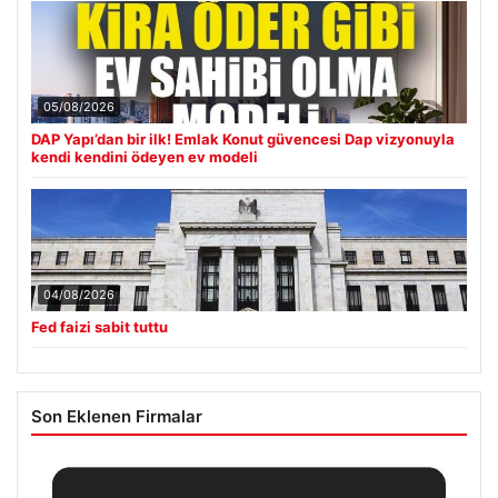
05/08/2026
DAP Yapı’dan bir ilk! Emlak Konut güvencesi Dap vizyonuyla
kendi kendini ödeyen ev modeli
04/08/2026
Fed faizi sabit tuttu
Son Eklenen Firmalar