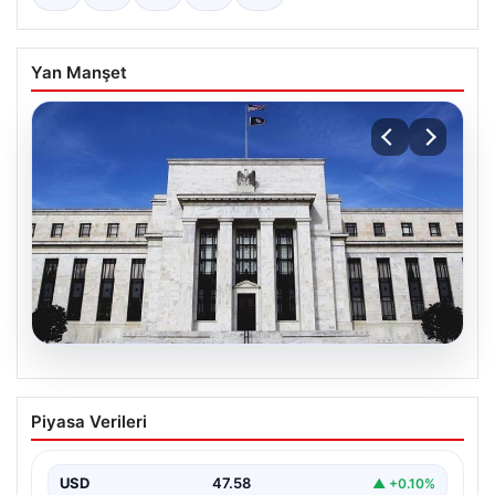
Yan Manşet
04.08.2026
Fed faizi sabit tuttu
Piyasa Verileri
USD
47.58
▲ +0.10%