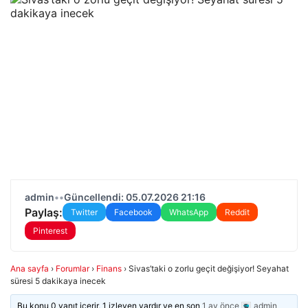
admin
•
•
Güncellendi: 05.07.2026 21:16
Paylaş:
Twitter
Facebook
WhatsApp
Reddit
Pinterest
Ana sayfa
›
Forumlar
›
Finans
›
Sivas’taki o zorlu geçit değişiyor! Seyahat
süresi 5 dakikaya inecek
Bu konu 0 yanıt içerir, 1 izleyen vardır ve en son
1 ay önce
admin