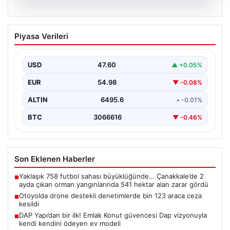
06.08.2026
Otoyolda drone destekli denetimlerde
Piyasa Verileri
bin 123 araca ceza kesildi
Gaziantep’te Temmuz ayı boyunca jandarma ekiplerinin
sürdürdüğü drone destekli otoyol denetimlerinde
USD
47.60
▲ +0.05%
yoğun bir kontrol…
EUR
54.98
▼ -0.08%
ALTIN
6495.6
• -0.01%
BTC
3066616
▼ -0.46%
Son Eklenen Haberler
Yaklaşık 758 futbol sahası büyüklüğünde… Çanakkale’de 2
■
ayda çıkan orman yangınlarında 541 hektar alan zarar gördü
Otoyolda drone destekli denetimlerde bin 123 araca ceza
■
kesildi
DAP Yapı’dan bir ilk! Emlak Konut güvencesi Dap vizyonuyla
■
kendi kendini ödeyen ev modeli