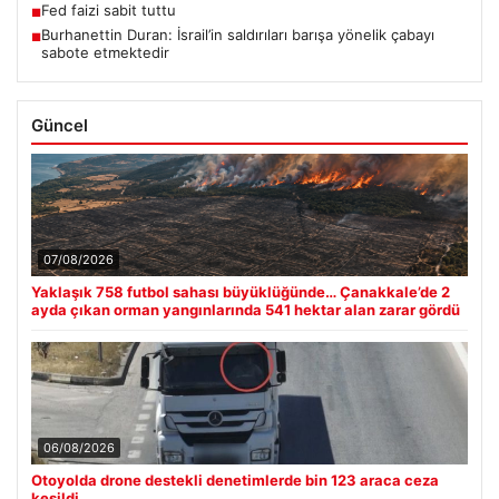
Fed faizi sabit tuttu
■
Burhanettin Duran: İsrail’in saldırıları barışa yönelik çabayı
■
sabote etmektedir
Güncel
07/08/2026
Yaklaşık 758 futbol sahası büyüklüğünde… Çanakkale’de 2
ayda çıkan orman yangınlarında 541 hektar alan zarar gördü
06/08/2026
Otoyolda drone destekli denetimlerde bin 123 araca ceza
kesildi