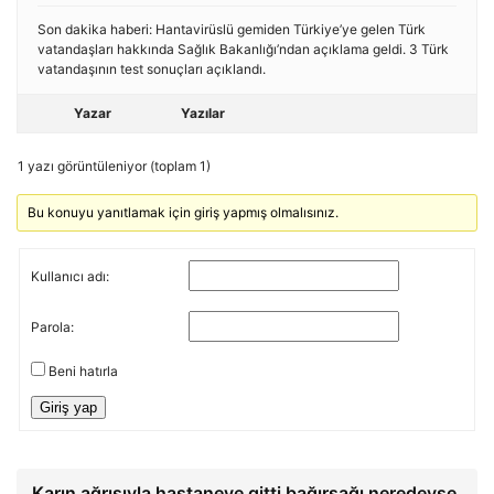
Son dakika haberi: Hantavirüslü gemiden Türkiye’ye gelen Türk
vatandaşları hakkında Sağlık Bakanlığı’ndan açıklama geldi. 3 Türk
vatandaşının test sonuçları açıklandı.
Yazar
Yazılar
1 yazı görüntüleniyor (toplam 1)
Bu konuyu yanıtlamak için giriş yapmış olmalısınız.
Kullanıcı adı:
Parola:
Beni hatırla
Giriş yap
Karın ağrısıyla hastaneye gitti bağırsağı neredeyse