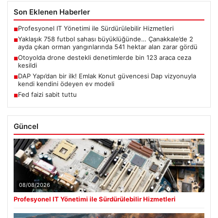
Son Eklenen Haberler
Profesyonel IT Yönetimi ile Sürdürülebilir Hizmetleri
■
Yaklaşık 758 futbol sahası büyüklüğünde… Çanakkale’de 2
■
ayda çıkan orman yangınlarında 541 hektar alan zarar gördü
Otoyolda drone destekli denetimlerde bin 123 araca ceza
■
kesildi
DAP Yapı’dan bir ilk! Emlak Konut güvencesi Dap vizyonuyla
■
kendi kendini ödeyen ev modeli
Fed faizi sabit tuttu
■
Güncel
08/08/2026
Profesyonel IT Yönetimi ile Sürdürülebilir Hizmetleri