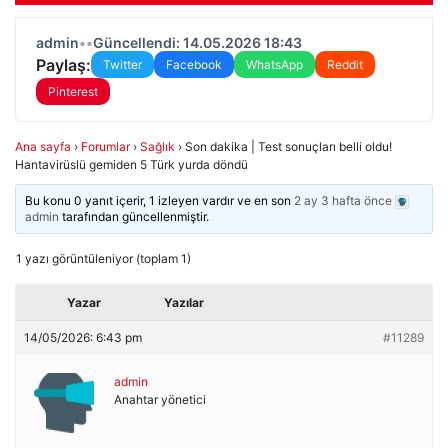
admin
•
•
Güncellendi: 14.05.2026 18:43
Paylaş:
Twitter
Facebook
WhatsApp
Reddit
Pinterest
Ana sayfa
›
Forumlar
›
Sağlık
›
Son dakika | Test sonuçları belli oldu!
Hantavirüslü gemiden 5 Türk yurda döndü
Bu konu 0 yanıt içerir, 1 izleyen vardır ve en son
2 ay 3 hafta önce
admin
tarafından güncellenmiştir.
1 yazı görüntüleniyor (toplam 1)
Yazar
Yazılar
14/05/2026: 6:43 pm
#11289
admin
Anahtar yönetici