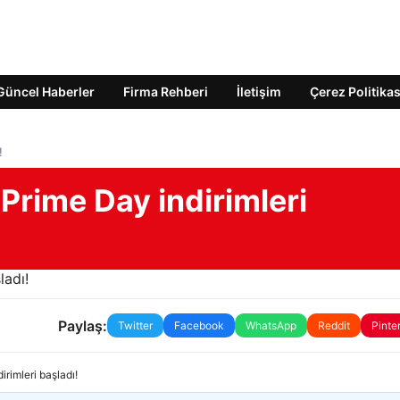
Güncel Haberler
Firma Rehberi
İletişim
Çerez Politikas
!
Prime Day indirimleri
Paylaş:
Twitter
Facebook
WhatsApp
Reddit
Pinte
rimleri başladı!