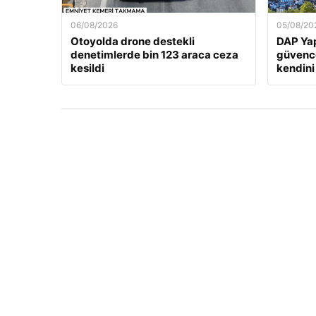
06/08/2026
05/08/20
Otoyolda drone destekli
DAP Yap
denetimlerde bin 123 araca ceza
güvence
kesildi
kendini