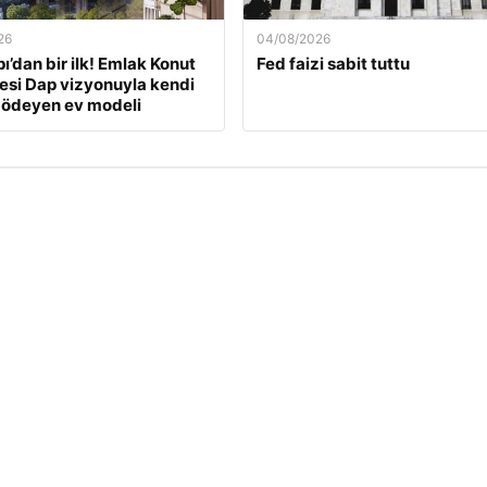
26
04/08/2026
ı’dan bir ilk! Emlak Konut
Fed faizi sabit tuttu
si Dap vizyonuyla kendi
 ödeyen ev modeli