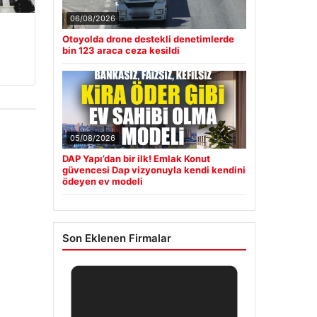
06/08/2026
Otoyolda drone destekli denetimlerde
bin 123 araca ceza kesildi
05/08/2026
DAP Yapı’dan bir ilk! Emlak Konut
güvencesi Dap vizyonuyla kendi kendini
ödeyen ev modeli
Son Eklenen Firmalar