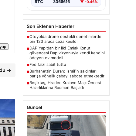
BTC
3066616
▼ -0.46%
Son Eklenen Haberler
Otoyolda drone destekli denetimlerde
■
bin 123 araca ceza kesildi
 yap
DAP Yapı’dan bir ilk! Emlak Konut
■
güvencesi Dap vizyonuyla kendi kendini
ödeyen ev modeli
Fed faizi sabit tuttu
■
rdu →
Burhanettin Duran: İsrail’in saldırıları
■
barışa yönelik çabayı sabote etmektedir
Beşiktaş, Hradec Kralove Maçı Öncesi
■
Hazırlıklarına Resmen Başladı
Güncel