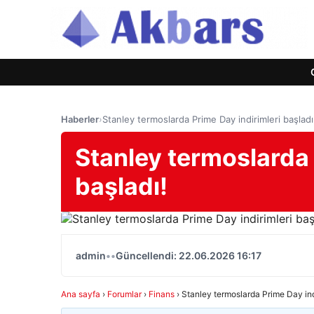
Haberler
›
Stanley termoslarda Prime Day indirimleri başladı
Stanley termoslarda 
başladı!
admin
•
•
Güncellendi: 22.06.2026 16:17
Ana sayfa
›
Forumlar
›
Finans
›
Stanley termoslarda Prime Day indi