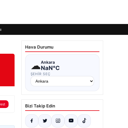
ı
Hava Durumu
☁
Ankara
NaN°C
ŞEHIR SEÇ
rest
Bizi Takip Edin