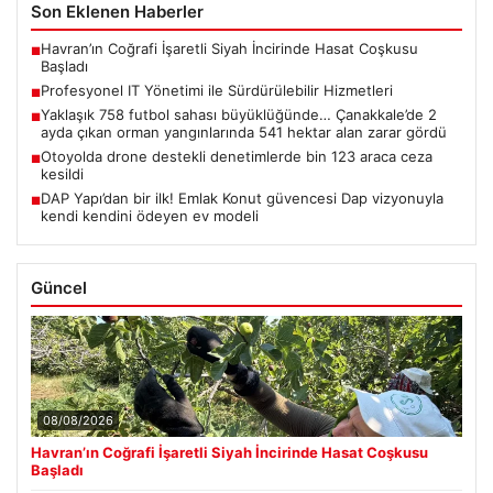
Son Eklenen Haberler
Havran’ın Coğrafi İşaretli Siyah İncirinde Hasat Coşkusu
■
Başladı
Profesyonel IT Yönetimi ile Sürdürülebilir Hizmetleri
■
Yaklaşık 758 futbol sahası büyüklüğünde… Çanakkale’de 2
■
ayda çıkan orman yangınlarında 541 hektar alan zarar gördü
Otoyolda drone destekli denetimlerde bin 123 araca ceza
■
kesildi
DAP Yapı’dan bir ilk! Emlak Konut güvencesi Dap vizyonuyla
■
kendi kendini ödeyen ev modeli
Güncel
08/08/2026
Havran’ın Coğrafi İşaretli Siyah İncirinde Hasat Coşkusu
Başladı