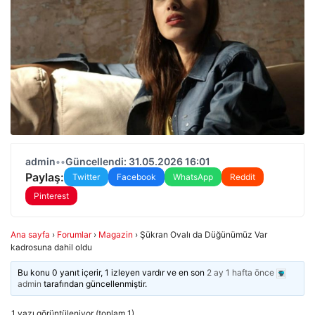
admin
•
•
Güncellendi: 31.05.2026 16:01
Paylaş:
Twitter
Facebook
WhatsApp
Reddit
Pinterest
Ana sayfa
›
Forumlar
›
Magazin
›
Şükran Ovalı da Düğünümüz Var
kadrosuna dahil oldu
Bu konu 0 yanıt içerir, 1 izleyen vardır ve en son
2 ay 1 hafta önce
admin
tarafından güncellenmiştir.
1 yazı görüntüleniyor (toplam 1)