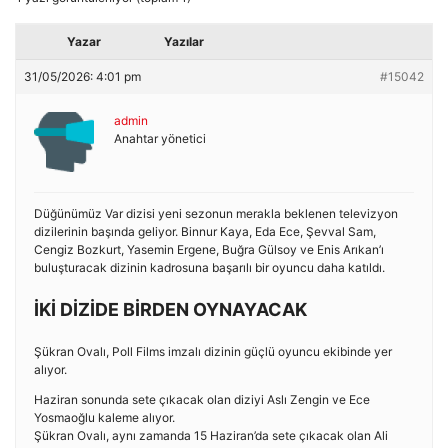
Yazar
Yazılar
31/05/2026: 4:01 pm
#15042
admin
Anahtar yönetici
Düğünümüz Var dizisi yeni sezonun merakla beklenen televizyon
dizilerinin başında geliyor. Binnur Kaya, Eda Ece, Şevval Sam,
Cengiz Bozkurt, Yasemin Ergene, Buğra Gülsoy ve Enis Arıkan’ı
buluşturacak dizinin kadrosuna başarılı bir oyuncu daha katıldı.
İKİ DİZİDE BİRDEN OYNAYACAK
Şükran Ovalı, Poll Films imzalı dizinin güçlü oyuncu ekibinde yer
alıyor.
Haziran sonunda sete çıkacak olan diziyi Aslı Zengin ve Ece
Yosmaoğlu kaleme alıyor.
Şükran Ovalı, aynı zamanda 15 Haziran’da sete çıkacak olan Ali