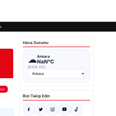
ı
Hava Durumu
☁
Ankara
NaN°C
ŞEHIR SEÇ
rest
Bizi Takip Edin