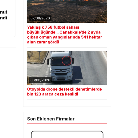
onut
ndi
07/08/2026
Yaklaşık 758 futbol sahası
büyüklüğünde… Çanakkale’de 2 ayda
çıkan orman yangınlarında 541 hektar
alan zarar gördü
06/08/2026
Otoyolda drone destekli denetimlerde
bin 123 araca ceza kesildi
Son Eklenen Firmalar