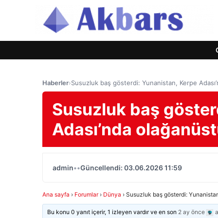
Haberler
›
Susuzluk baş gösterdi: Yunanistan, Kerpe Adası’n
Susuzluk baş göster
Adası’nda olağanüstü 
admin
•
•
Güncellendi: 03.06.2026 11:59
Ana sayfa
›
Forumlar
›
Dünya
›
Susuzluk baş gösterdi: Yunanistan
Bu konu 0 yanıt içerir, 1 izleyen vardır ve en son
2 ay önce