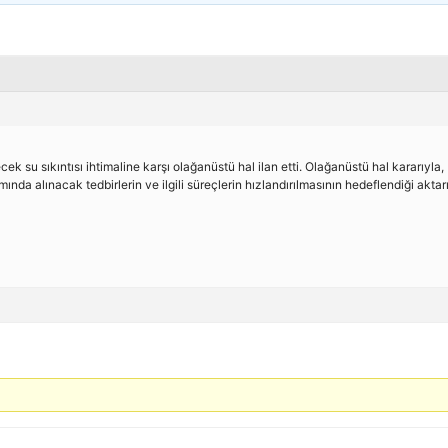
 su sıkıntısı ihtimaline karşı olağanüstü hal ilan etti. Olağanüstü hal kararıyla,
nda alınacak tedbirlerin ve ilgili süreçlerin hızlandırılmasının hedeflendiği aktarı