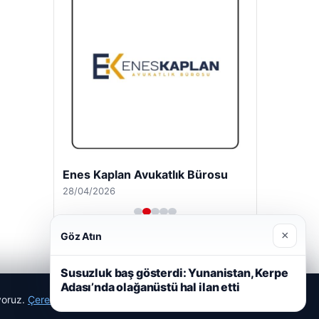
Enes Kaplan Avukatlık Bürosu
28/04/2026
×
Göz Atın
Susuzluk baş gösterdi: Yunanistan, Kerpe
Adası’nda olağanüstü hal ilan etti
ıyoruz.
Çerez Politikamız
Reddet
Kabul Et