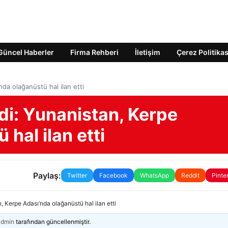
Güncel Haberler
Firma Rehberi
İletişim
Çerez Politikas
da olağanüstü hal ilan etti
di: Yunanistan, Kerpe
hal ilan etti
Paylaş:
Twitter
Facebook
WhatsApp
Reddit
Pinte
, Kerpe Adası’nda olağanüstü hal ilan etti
admin
tarafından güncellenmiştir.