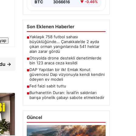
BTC
3066616
▼ -0.46%
Son Eklenen Haberler
Yaklaşık 758 futbol sahası
■
 yap
büyüklüğünde… Çanakkale’de 2 ayda
çıkan orman yangınlarında 541 hektar
alan zarar gördü
Otoyolda drone destekli denetimlerde
■
bin 123 araca ceza kesildi
rdu →
DAP Yapı’dan bir ilk! Emlak Konut
■
güvencesi Dap vizyonuyla kendi kendini
ödeyen ev modeli
Fed faizi sabit tuttu
■
Burhanettin Duran: İsrail’in saldırıları
■
barışa yönelik çabayı sabote etmektedir
Güncel