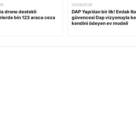
26
05/08/2026
a drone destekli
DAP Yapı’dan bir ilk! Emlak K
lerde bin 123 araca ceza
güvencesi Dap vizyonuyla ke
kendini ödeyen ev modeli