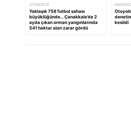
07/08/2026
06/08/20
Yaklaşık 758 futbol sahası
Otoyold
büyüklüğünde… Çanakkale’de 2
denetim
ayda çıkan orman yangınlarında
kesildi
541 hektar alan zarar gördü