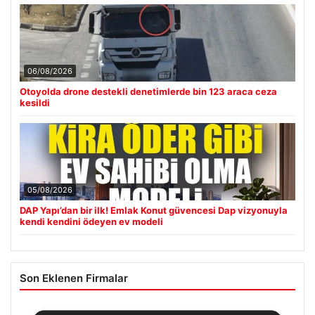
06/08/2026
Otoyolda drone destekli denetimlerde bin 123 araca ceza
kesildi
05/08/2026
DAP Yapı’dan bir ilk! Emlak Konut güvencesi Dap vizyonuyla
kendi kendini ödeyen ev modeli
Son Eklenen Firmalar