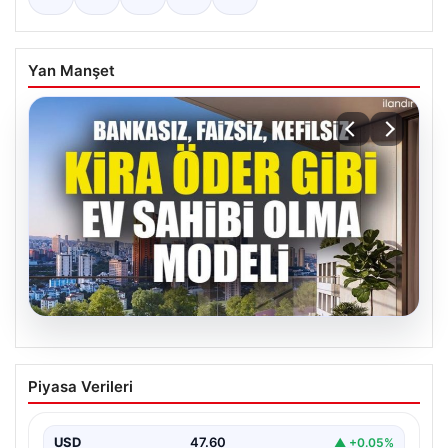
Yan Manşet
05.08.2026
DAP Yapı’dan bir ilk! Emlak Konut
Piyasa Verileri
güvencesi Dap vizyonuyla kendi
kendini ödeyen ev modeli
USD
47.60
▲ +0.05%