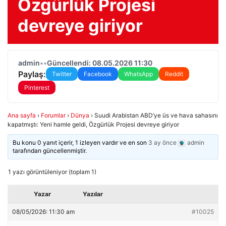
Özgürlük Projesi
devreye giriyor
admin
•
•
Güncellendi: 08.05.2026 11:30
Paylaş:
Twitter
Facebook
WhatsApp
Reddit
Pinterest
Ana sayfa
›
Forumlar
›
Dünya
›
Suudi Arabistan ABD’ye üs ve hava sahasını
kapatmıştı: Yeni hamle geldi, Özgürlük Projesi devreye giriyor
Bu konu 0 yanıt içerir, 1 izleyen vardır ve en son
3 ay önce
admin
tarafından güncellenmiştir.
1 yazı görüntüleniyor (toplam 1)
Yazar
Yazılar
08/05/2026: 11:30 am
#10025