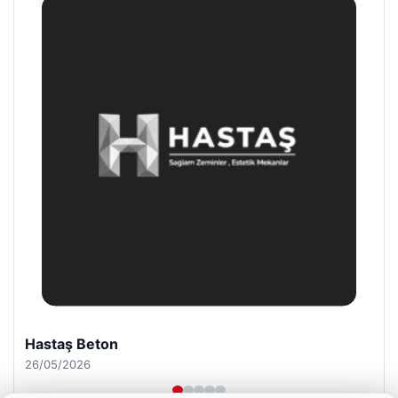
Enes Kaplan Avukatlık Bürosu
28/04/2026