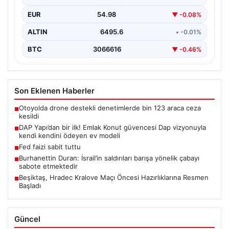
EUR
54.98
▼ -0.08%
ALTIN
6495.6
• -0.01%
BTC
3066616
▼ -0.46%
Son Eklenen Haberler
Otoyolda drone destekli denetimlerde bin 123 araca ceza
■
kesildi
DAP Yapı’dan bir ilk! Emlak Konut güvencesi Dap vizyonuyla
■
kendi kendini ödeyen ev modeli
Fed faizi sabit tuttu
■
Burhanettin Duran: İsrail’in saldırıları barışa yönelik çabayı
■
sabote etmektedir
Beşiktaş, Hradec Kralove Maçı Öncesi Hazırlıklarına Resmen
■
Başladı
Güncel