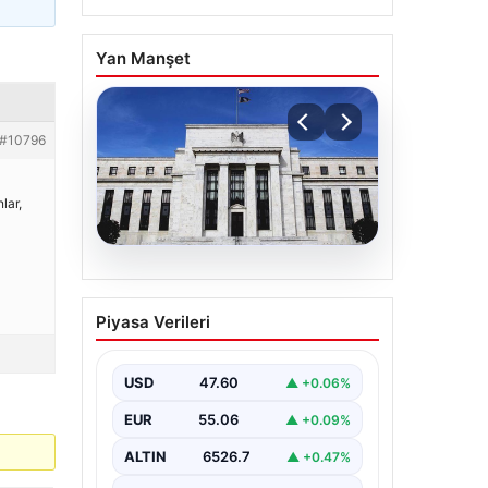
Yan Manşet
#10796
lar,
04.08.2026
Fed faizi sabit tuttu
Piyasa Verileri
USD
47.60
▲ +0.06%
EUR
55.06
▲ +0.09%
ALTIN
6526.7
▲ +0.47%