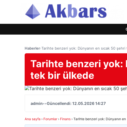
Haberler
›
Tarihte benzeri yok: Dünyanın en sıcak 50 şehri 
Tarihte benzeri yok:
tek bir ülkede
admin
•
•
Güncellendi: 12.05.2026 14:27
Ana sayfa
›
Forumlar
›
Finans
›
Tarihte benzeri yok: Dünyanın en 