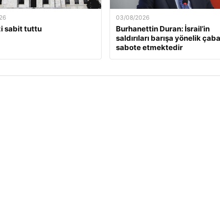
26
03/08/2026
i sabit tuttu
Burhanettin Duran: İsrail’in
saldırıları barışa yönelik çaba
sabote etmektedir