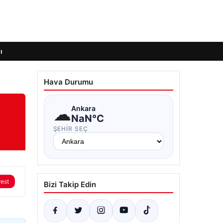
ı
Hava Durumu
☁
Ankara
NaN°C
ŞEHIR SEÇ
rest
Bizi Takip Edin