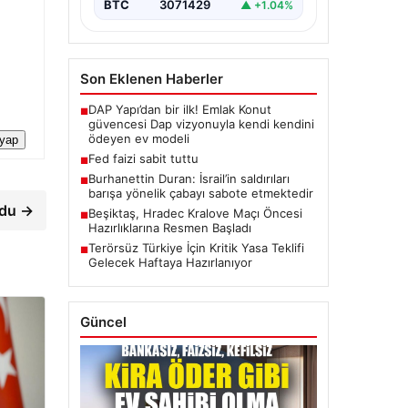
BTC
3071429
▲ +1.04%
Son Eklenen Haberler
DAP Yapı’dan bir ilk! Emlak Konut
■
güvencesi Dap vizyonuyla kendi kendini
ödeyen ev modeli
 yap
Fed faizi sabit tuttu
■
Burhanettin Duran: İsrail’in saldırıları
■
barışa yönelik çabayı sabote etmektedir
rdu →
Beşiktaş, Hradec Kralove Maçı Öncesi
■
Hazırlıklarına Resmen Başladı
Terörsüz Türkiye İçin Kritik Yasa Teklifi
■
Gelecek Haftaya Hazırlanıyor
Güncel