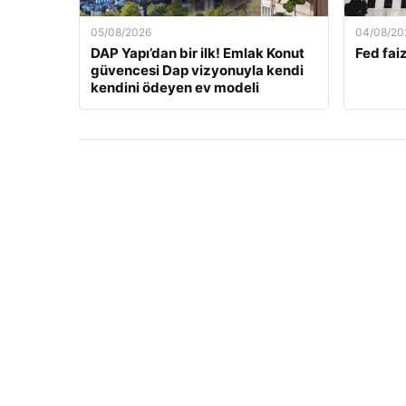
05/08/2026
04/08/20
DAP Yapı’dan bir ilk! Emlak Konut
Fed faiz
güvencesi Dap vizyonuyla kendi
kendini ödeyen ev modeli