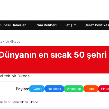
Güncel Haberler
Firma Rehberi
İletişim
Çerez Politikas
tek bir ülkede
 Dünyanın en sıcak 50 şehri
Paylaş:
Twitter
Facebook
WhatsApp
Reddit
Pinte
sıcak 50 şehri tek bir ülkede