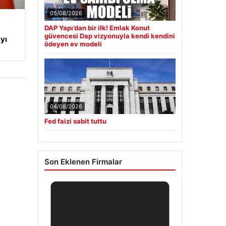
05/08/2026
DAP Yapı’dan bir ilk! Emlak Konut
güvencesi Dap vizyonuyla kendi kendini
yı
ödeyen ev modeli
04/08/2026
Fed faizi sabit tuttu
Son Eklenen Firmalar