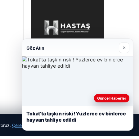
×
Göz Atın
Hastaş Beton
26/05/2026
Güncel Haberler
Tokat’ta taşkın riski! Yüzlerce ev binlerce
hayvan tahliye edildi
ıyoruz.
Çerez Politikamız
Reddet
Kabul Et