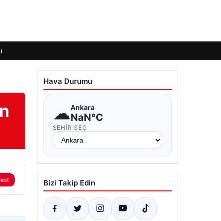
ı
Hava Durumu
an
☁
Ankara
NaN°C
ŞEHIR SEÇ
rest
Bizi Takip Edin