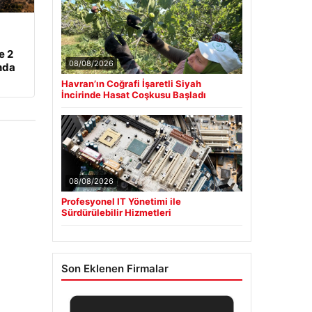
e 2
08/08/2026
nda
Havran’ın Coğrafi İşaretli Siyah
İncirinde Hasat Coşkusu Başladı
08/08/2026
Profesyonel IT Yönetimi ile
Sürdürülebilir Hizmetleri
Son Eklenen Firmalar