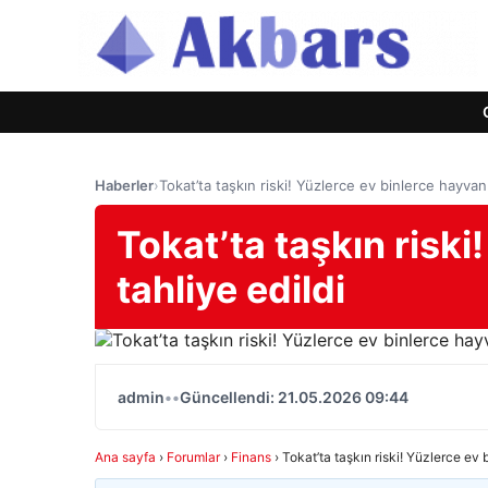
Haberler
›
Tokat’ta taşkın riski! Yüzlerce ev binlerce hayvan 
Tokat’ta taşkın riski
tahliye edildi
admin
•
•
Güncellendi: 21.05.2026 09:44
Ana sayfa
›
Forumlar
›
Finans
›
Tokat’ta taşkın riski! Yüzlerce ev 