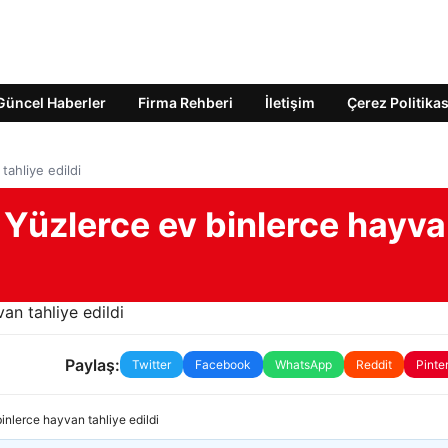
Güncel Haberler
Firma Rehberi
İletişim
Çerez Politikas
tahliye edildi
! Yüzlerce ev binlerce hayv
Paylaş:
Twitter
Facebook
WhatsApp
Reddit
Pinte
binlerce hayvan tahliye edildi