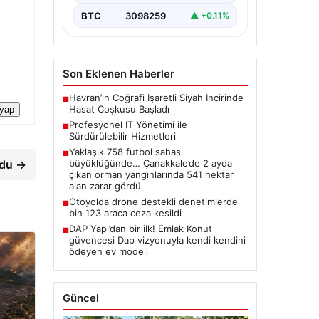
BTC
3098259
▲ +0.11%
Son Eklenen Haberler
Havran’ın Coğrafi İşaretli Siyah İncirinde
■
Hasat Coşkusu Başladı
 yap
Profesyonel IT Yönetimi ile
■
Sürdürülebilir Hizmetleri
Yaklaşık 758 futbol sahası
■
büyüklüğünde… Çanakkale’de 2 ayda
rdu →
çıkan orman yangınlarında 541 hektar
alan zarar gördü
Otoyolda drone destekli denetimlerde
■
bin 123 araca ceza kesildi
DAP Yapı’dan bir ilk! Emlak Konut
■
güvencesi Dap vizyonuyla kendi kendini
ödeyen ev modeli
Güncel