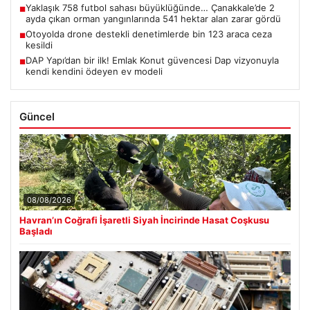
Yaklaşık 758 futbol sahası büyüklüğünde… Çanakkale’de 2
■
ayda çıkan orman yangınlarında 541 hektar alan zarar gördü
Otoyolda drone destekli denetimlerde bin 123 araca ceza
■
kesildi
DAP Yapı’dan bir ilk! Emlak Konut güvencesi Dap vizyonuyla
■
kendi kendini ödeyen ev modeli
Güncel
08/08/2026
Havran’ın Coğrafi İşaretli Siyah İncirinde Hasat Coşkusu
Başladı