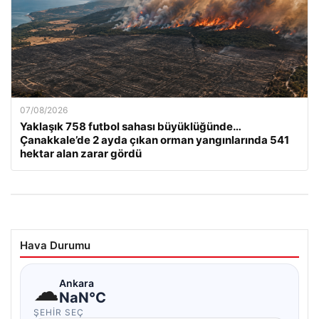
07/08/2026
Yaklaşık 758 futbol sahası büyüklüğünde…
Çanakkale’de 2 ayda çıkan orman yangınlarında 541
hektar alan zarar gördü
Hava Durumu
☁
Ankara
NaN°C
ŞEHIR SEÇ