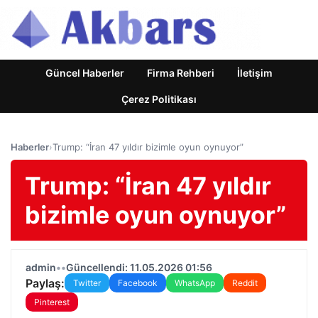
Güncel Haberler
Firma Rehberi
İletişim
Çerez Politikası
Haberler
›
Trump: “İran 47 yıldır bizimle oyun oynuyor”
Trump: “İran 47 yıldır
bizimle oyun oynuyor”
admin
•
•
Güncellendi: 11.05.2026 01:56
Paylaş:
Twitter
Facebook
WhatsApp
Reddit
Pinterest