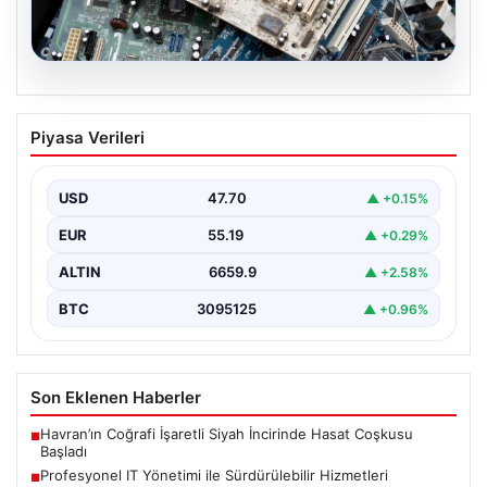
08.08.2026
Profesyonel IT Yönetimi ile
Piyasa Verileri
Sürdürülebilir Hizmetleri
Günümüzde değişen dijitalleşme ile kurumlar donanım
parklarını sürekli periyotlarla yenilemektedir. Bu
USD
47.70
▲ +0.15%
güncelleme operasyonlarında kenara…
EUR
55.19
▲ +0.29%
ALTIN
6659.9
▲ +2.58%
BTC
3095125
▲ +0.96%
Son Eklenen Haberler
Havran’ın Coğrafi İşaretli Siyah İncirinde Hasat Coşkusu
■
Başladı
Profesyonel IT Yönetimi ile Sürdürülebilir Hizmetleri
■