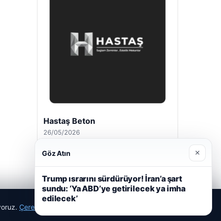
Hastaş Beton
26/05/2026
×
Göz Atın
Trump ısrarını sürdürüyor! İran’a şart
sundu: ‘Ya ABD’ye getirilecek ya imha
edilecek’
ıyoruz.
Çerez Politikamız
Reddet
Kabul Et