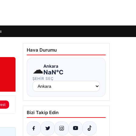
ı
Hava Durumu
☁
Ankara
NaN°C
ŞEHIR SEÇ
rest
Bizi Takip Edin