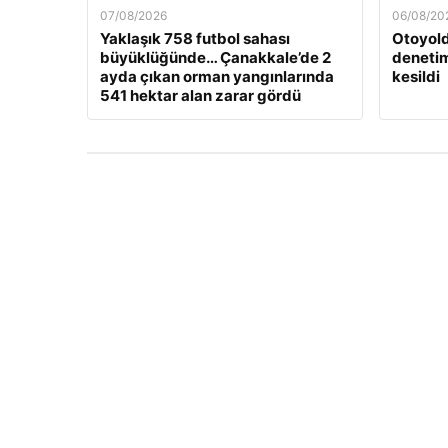
07/08/2026
06/08/20
Yaklaşık 758 futbol sahası
Otoyold
büyüklüğünde… Çanakkale’de 2
denetim
ayda çıkan orman yangınlarında
kesildi
541 hektar alan zarar gördü