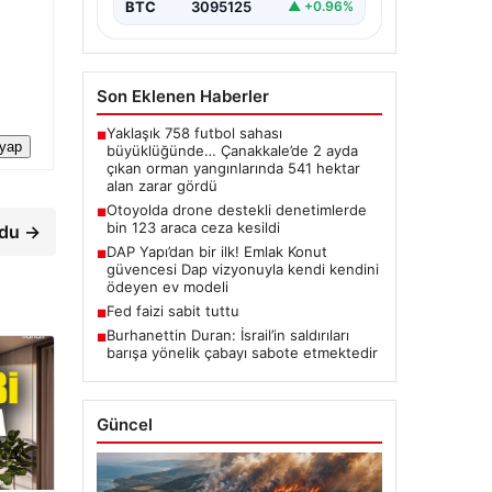
BTC
3095125
▲ +0.96%
Son Eklenen Haberler
Yaklaşık 758 futbol sahası
■
 yap
büyüklüğünde… Çanakkale’de 2 ayda
çıkan orman yangınlarında 541 hektar
alan zarar gördü
Otoyolda drone destekli denetimlerde
■
bin 123 araca ceza kesildi
rdu →
DAP Yapı’dan bir ilk! Emlak Konut
■
güvencesi Dap vizyonuyla kendi kendini
ödeyen ev modeli
Fed faizi sabit tuttu
■
Burhanettin Duran: İsrail’in saldırıları
■
barışa yönelik çabayı sabote etmektedir
Güncel