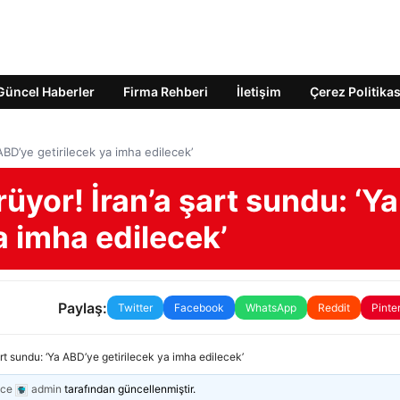
Güncel Haberler
Firma Rehberi
İletişim
Çerez Politikas
ABD’ye getirilecek ya imha edilecek’
üyor! İran’a şart sundu: ‘Ya
a imha edilecek’
Paylaş:
Twitter
Facebook
WhatsApp
Reddit
Pinte
art sundu: ‘Ya ABD’ye getirilecek ya imha edilecek’
nce
admin
tarafından güncellenmiştir.