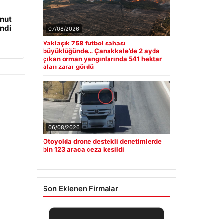
onut
ndi
07/08/2026
Yaklaşık 758 futbol sahası
büyüklüğünde… Çanakkale’de 2 ayda
çıkan orman yangınlarında 541 hektar
alan zarar gördü
06/08/2026
Otoyolda drone destekli denetimlerde
bin 123 araca ceza kesildi
Son Eklenen Firmalar