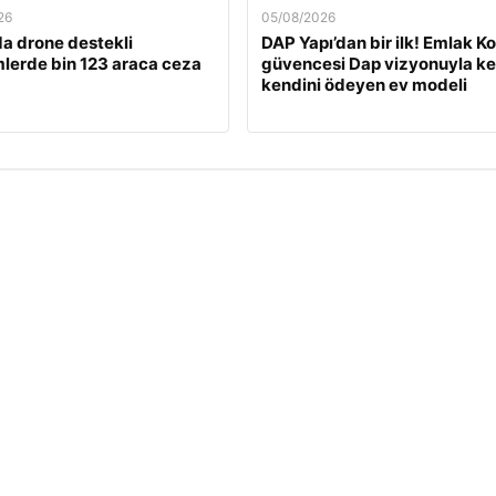
26
05/08/2026
a drone destekli
DAP Yapı’dan bir ilk! Emlak K
lerde bin 123 araca ceza
güvencesi Dap vizyonuyla ke
kendini ödeyen ev modeli