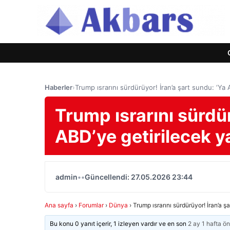
Haberler
›
Trump ısrarını sürdürüyor! İran’a şart sundu: ‘Ya 
Trump ısrarını sürdür
ABD’ye getirilecek y
admin
•
•
Güncellendi: 27.05.2026 23:44
Ana sayfa
›
Forumlar
›
Dünya
›
Trump ısrarını sürdürüyor! İran’a ş
Bu konu 0 yanıt içerir, 1 izleyen vardır ve en son
2 ay 1 hafta ö