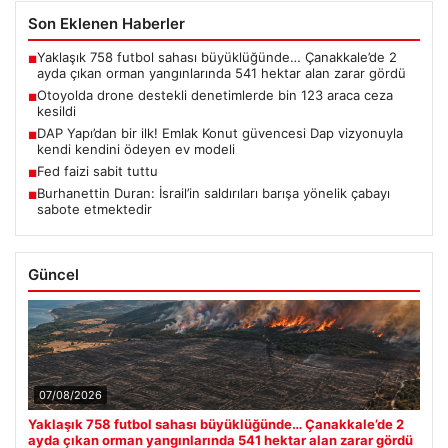
Son Eklenen Haberler
Yaklaşık 758 futbol sahası büyüklüğünde… Çanakkale’de 2
■
ayda çıkan orman yangınlarında 541 hektar alan zarar gördü
Otoyolda drone destekli denetimlerde bin 123 araca ceza
■
kesildi
DAP Yapı’dan bir ilk! Emlak Konut güvencesi Dap vizyonuyla
■
kendi kendini ödeyen ev modeli
Fed faizi sabit tuttu
■
Burhanettin Duran: İsrail’in saldırıları barışa yönelik çabayı
■
sabote etmektedir
Güncel
07/08/2026
Yaklaşık 758 futbol sahası büyüklüğünde… Çanakkale’de 2
ayda çıkan orman yangınlarında 541 hektar alan zarar gördü