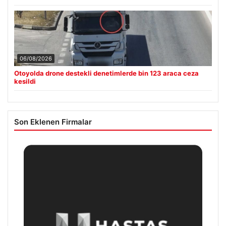
06/08/2026
Otoyolda drone destekli denetimlerde bin 123 araca ceza
kesildi
Son Eklenen Firmalar