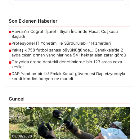
Son Eklenen Haberler
Havran’ın Coğrafi İşaretli Siyah İncirinde Hasat Coşkusu
■
Başladı
Profesyonel IT Yönetimi ile Sürdürülebilir Hizmetleri
■
Yaklaşık 758 futbol sahası büyüklüğünde… Çanakkale’de 2
■
ayda çıkan orman yangınlarında 541 hektar alan zarar gördü
Otoyolda drone destekli denetimlerde bin 123 araca ceza
■
kesildi
DAP Yapı’dan bir ilk! Emlak Konut güvencesi Dap vizyonuyla
■
kendi kendini ödeyen ev modeli
Güncel
08/08/2026