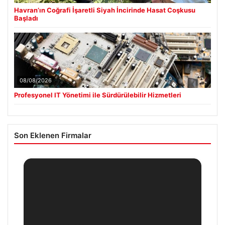
Havran’ın Coğrafi İşaretli Siyah İncirinde Hasat Coşkusu
Başladı
08/08/2026
Profesyonel IT Yönetimi ile Sürdürülebilir Hizmetleri
Son Eklenen Firmalar