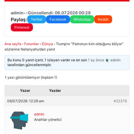
admin
•
•
Güncellendi: 06.07.2026 00:29
Paylaş:
Twitter
Facebook
WhatsApp
Reddit
Pinterest
Ana sayfa
›
Forumlar
›
Dünya
›
Trump’ın “Patronun kim olduğunu biliyor”
sözlerine Netanyahu’dan yanıt
Bu konu 0 yanıt içerir, 1 izleyen vardır ve en son
1 ay önce
admin
tarafından güncellenmiştir.
1 yazı görüntüleniyor (toplam 1)
Yazar
Yazılar
06/07/2026: 12:29 am
#22376
admin
Anahtar yönetici