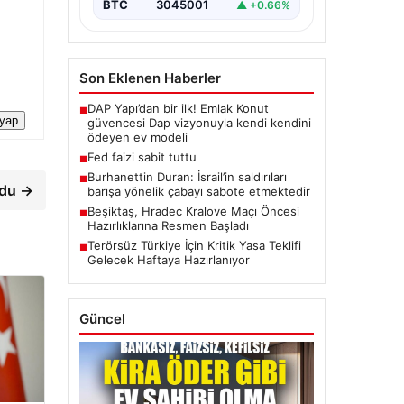
BTC
3045001
▲ +0.66%
Son Eklenen Haberler
DAP Yapı’dan bir ilk! Emlak Konut
■
 yap
güvencesi Dap vizyonuyla kendi kendini
ödeyen ev modeli
Fed faizi sabit tuttu
■
Burhanettin Duran: İsrail’in saldırıları
■
rdu →
barışa yönelik çabayı sabote etmektedir
Beşiktaş, Hradec Kralove Maçı Öncesi
■
Hazırlıklarına Resmen Başladı
Terörsüz Türkiye İçin Kritik Yasa Teklifi
■
Gelecek Haftaya Hazırlanıyor
Güncel