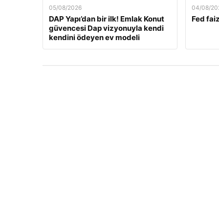
05/08/2026
04/08/20
DAP Yapı’dan bir ilk! Emlak Konut
Fed faiz
güvencesi Dap vizyonuyla kendi
kendini ödeyen ev modeli