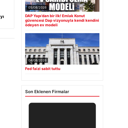
05/08/2026
DAP Yapı’dan bir ilk! Emlak Konut
yı
güvencesi Dap vizyonuyla kendi kendini
ödeyen ev modeli
04/08/2026
Fed faizi sabit tuttu
Son Eklenen Firmalar