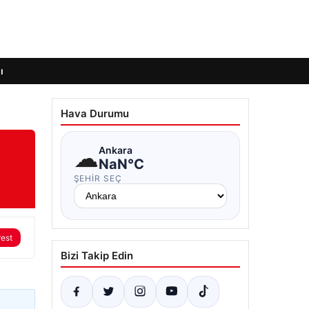
ı
Hava Durumu
☁
Ankara
NaN°C
ŞEHIR SEÇ
rest
Bizi Takip Edin