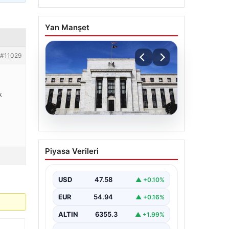
Yan Manşet
#11029
k
04.08.2026
Fed faizi sabit tuttu
Piyasa Verileri
USD
47.58
▲ +0.10%
EUR
54.94
▲ +0.16%
ALTIN
6355.3
▲ +1.99%