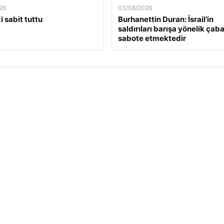
26
03/08/2026
i sabit tuttu
Burhanettin Duran: İsrail’in
saldırıları barışa yönelik çaba
sabote etmektedir