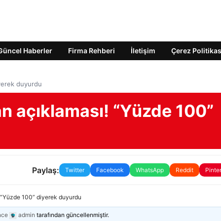
Güncel Haberler
Firma Rehberi
İletişim
Çerez Politikas
iyerek duyurdu
an açıklaması! “Yüzde 100”
Paylaş:
Twitter
Facebook
WhatsApp
Reddit
Pinte
! “Yüzde 100” diyerek duyurdu
nce
admin
tarafından güncellenmiştir.