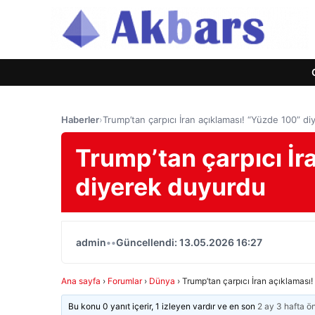
Haberler
›
Trump’tan çarpıcı İran açıklaması! “Yüzde 100” d
Trump’tan çarpıcı İr
diyerek duyurdu
admin
•
•
Güncellendi: 13.05.2026 16:27
Ana sayfa
›
Forumlar
›
Dünya
›
Trump’tan çarpıcı İran açıklaması
Bu konu 0 yanıt içerir, 1 izleyen vardır ve en son
2 ay 3 hafta ö