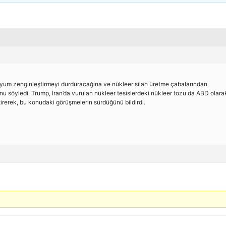
yum zenginleştirmeyi durduracağına ve nükleer silah üretme çabalarından
söyledi. Trump, İran’da vurulan nükleer tesislerdeki nükleer tozu da ABD olara
tirerek, bu konudaki görüşmelerin sürdüğünü bildirdi.