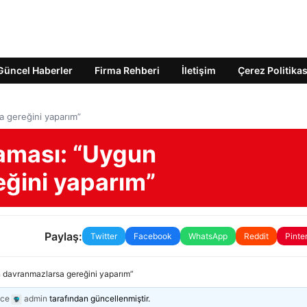
Güncel Haberler
Firma Rehberi
İletişim
Çerez Politikas
a gereğini yaparım”
laması: “Uygun
ğini yaparım”
Paylaş:
Twitter
Facebook
WhatsApp
Reddit
Pinte
n davranmazlarsa gereğini yaparım”
nce
admin
tarafından güncellenmiştir.