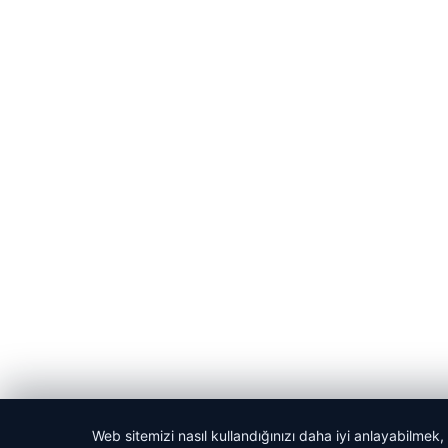
© 2026 Akbars Haber
Web sitemizi nasıl kullandığınızı daha iyi anlayabilmek,