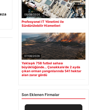
ceza
08/08/2026
Profesyonel IT Yönetimi ile
Sürdürülebilir Hizmetleri
07/08/2026
Yaklaşık 758 futbol sahası
büyüklüğünde… Çanakkale’de 2 ayda
çıkan orman yangınlarında 541 hektar
alan zarar gördü
Son Eklenen Firmalar