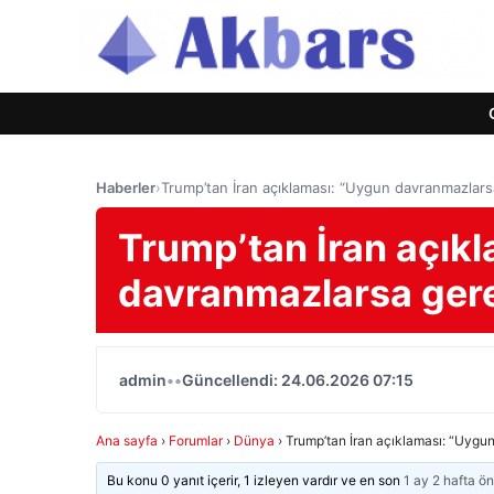
Haberler
›
Trump’tan İran açıklaması: “Uygun davranmazlars
Trump’tan İran açık
davranmazlarsa gere
admin
•
•
Güncellendi: 24.06.2026 07:15
Ana sayfa
›
Forumlar
›
Dünya
›
Trump’tan İran açıklaması: “Uygu
Bu konu 0 yanıt içerir, 1 izleyen vardır ve en son
1 ay 2 hafta ö