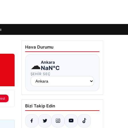
ı
Hava Durumu
☁
Ankara
NaN°C
ŞEHIR SEÇ
rest
Bizi Takip Edin