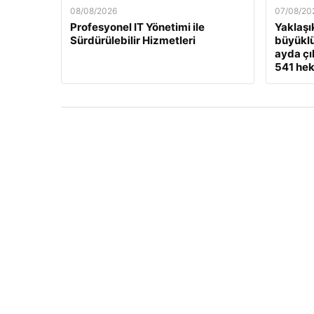
08/08/2026
07/08/20
Profesyonel IT Yönetimi ile
Yaklaşı
Sürdürülebilir Hizmetleri
büyükl
ayda çı
541 hek