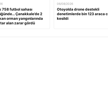
26
06/08/2026
k 758 futbol sahası
Otoyolda drone destekli
üğünde… Çanakkale’de 2
denetimlerde bin 123 araca 
kan orman yangınlarında
kesildi
tar alan zarar gördü