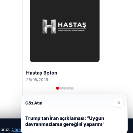
Hastaş Beton
26/05/2026
×
Göz Atın
Trump’tan İran açıklaması: “Uygun
davranmazlarsa gereğini yaparım”
ıyoruz.
Çerez Politikamız
Reddet
Kabul Et