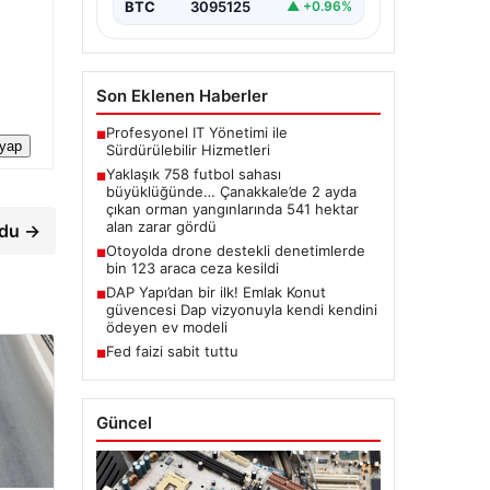
BTC
3095125
▲ +0.96%
Son Eklenen Haberler
Profesyonel IT Yönetimi ile
■
 yap
Sürdürülebilir Hizmetleri
Yaklaşık 758 futbol sahası
■
büyüklüğünde… Çanakkale’de 2 ayda
çıkan orman yangınlarında 541 hektar
alan zarar gördü
rdu →
Otoyolda drone destekli denetimlerde
■
bin 123 araca ceza kesildi
DAP Yapı’dan bir ilk! Emlak Konut
■
güvencesi Dap vizyonuyla kendi kendini
ödeyen ev modeli
Fed faizi sabit tuttu
■
Güncel