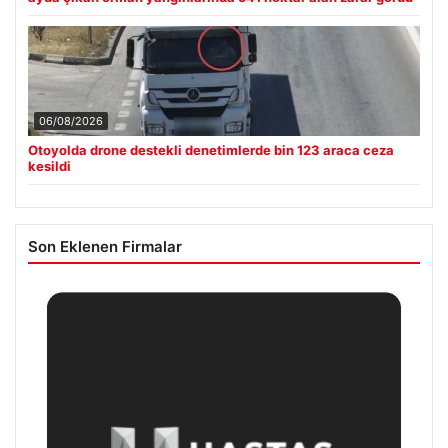
06/08/2026
Otoyolda drone destekli denetimlerde bin 123 araca ceza
kesildi
Son Eklenen Firmalar