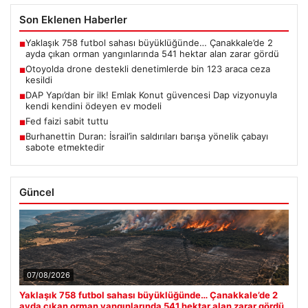
Son Eklenen Haberler
Yaklaşık 758 futbol sahası büyüklüğünde… Çanakkale’de 2
■
ayda çıkan orman yangınlarında 541 hektar alan zarar gördü
Otoyolda drone destekli denetimlerde bin 123 araca ceza
■
kesildi
DAP Yapı’dan bir ilk! Emlak Konut güvencesi Dap vizyonuyla
■
kendi kendini ödeyen ev modeli
Fed faizi sabit tuttu
■
Burhanettin Duran: İsrail’in saldırıları barışa yönelik çabayı
■
sabote etmektedir
Güncel
07/08/2026
Yaklaşık 758 futbol sahası büyüklüğünde… Çanakkale’de 2
ayda çıkan orman yangınlarında 541 hektar alan zarar gördü