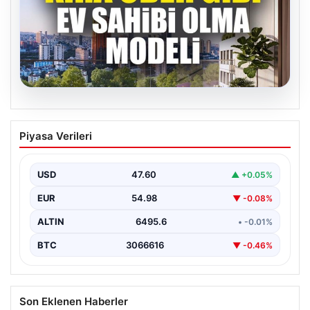
05.08.2026
DAP Yapı’dan bir ilk! Emlak Konut
Piyasa Verileri
güvencesi Dap vizyonuyla kendi
kendini ödeyen ev modeli
USD
47.60
▲ +0.05%
EUR
54.98
▼ -0.08%
ALTIN
6495.6
• -0.01%
BTC
3066616
▼ -0.46%
Son Eklenen Haberler