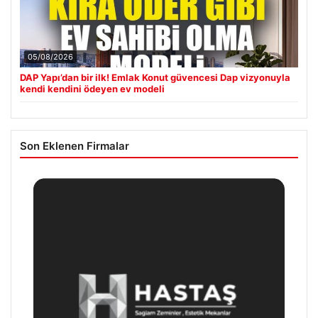
05/08/2026
DAP Yapı’dan bir ilk! Emlak Konut güvencesi Dap vizyonuyla
kendi kendini ödeyen ev modeli
Son Eklenen Firmalar