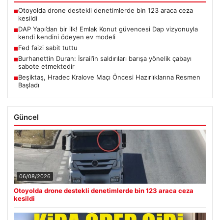
Otoyolda drone destekli denetimlerde bin 123 araca ceza
■
kesildi
DAP Yapı’dan bir ilk! Emlak Konut güvencesi Dap vizyonuyla
■
kendi kendini ödeyen ev modeli
Fed faizi sabit tuttu
■
Burhanettin Duran: İsrail’in saldırıları barışa yönelik çabayı
■
sabote etmektedir
Beşiktaş, Hradec Kralove Maçı Öncesi Hazırlıklarına Resmen
■
Başladı
Güncel
06/08/2026
Otoyolda drone destekli denetimlerde bin 123 araca ceza
kesildi