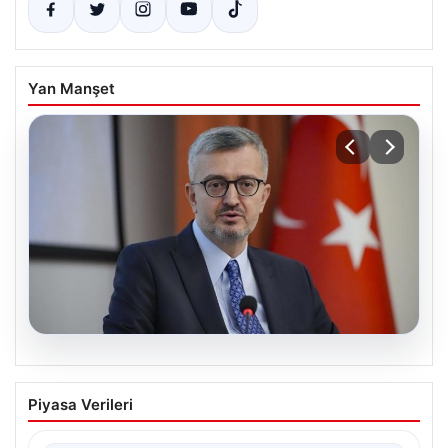
Yan Manşet
03.08.2026
Burhanettin Duran: İsrail’in saldırıları
Piyasa Verileri
barışa yönelik çabayı sabote
etmektedir