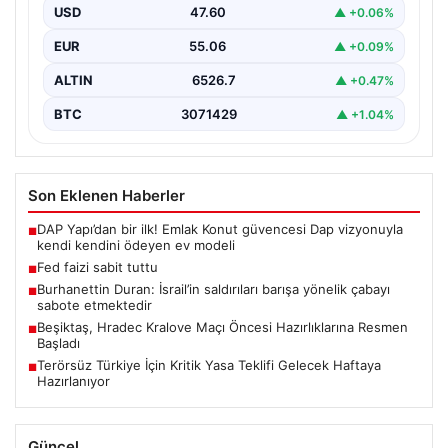
USD
47.60
▲ +0.06%
EUR
55.06
▲ +0.09%
ALTIN
6526.7
▲ +0.47%
BTC
3071429
▲ +1.04%
Son Eklenen Haberler
DAP Yapı’dan bir ilk! Emlak Konut güvencesi Dap vizyonuyla
■
kendi kendini ödeyen ev modeli
Fed faizi sabit tuttu
■
Burhanettin Duran: İsrail’in saldırıları barışa yönelik çabayı
■
sabote etmektedir
Beşiktaş, Hradec Kralove Maçı Öncesi Hazırlıklarına Resmen
■
Başladı
Terörsüz Türkiye İçin Kritik Yasa Teklifi Gelecek Haftaya
■
Hazırlanıyor
Güncel