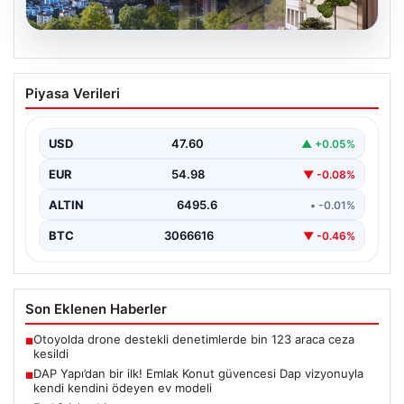
05.08.2026
DAP Yapı’dan bir ilk! Emlak Konut
Piyasa Verileri
güvencesi Dap vizyonuyla kendi
kendini ödeyen ev modeli
USD
47.60
▲ +0.05%
EUR
54.98
▼ -0.08%
ALTIN
6495.6
• -0.01%
BTC
3066616
▼ -0.46%
Son Eklenen Haberler
Otoyolda drone destekli denetimlerde bin 123 araca ceza
■
kesildi
DAP Yapı’dan bir ilk! Emlak Konut güvencesi Dap vizyonuyla
■
kendi kendini ödeyen ev modeli