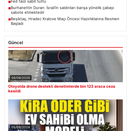
Fed faizi sabit tuttu
■
Burhanettin Duran: İsrail’in saldırıları barışa yönelik çabayı
■
sabote etmektedir
Beşiktaş, Hradec Kralove Maçı Öncesi Hazırlıklarına Resmen
■
Başladı
Güncel
06/08/2026
Otoyolda drone destekli denetimlerde bin 123 araca ceza
kesildi
05/08/2026