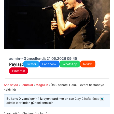
admin
•
•
Güncellendi: 21.05.2026 09:45
Paylaş:
Twitter
Facebook
WhatsApp
Reddit
Pinterest
Ana sayfa
›
Forumlar
›
Magazin
›
Ünlü sanatçı Haluk Levent hastaneye
kaldırıldı
Bu konu 0 yanıt içerir, 1 izleyen vardır ve en son
2 ay 2 hafta önce
admin
tarafından güncellenmiştir.
1 yazı görüntüleniyor (toplam 1)