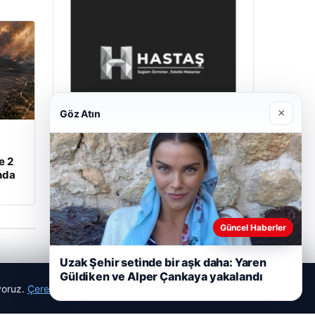
×
Göz Atın
e 2
Enes Kaplan Avukatlık Bürosu
nda
28/04/2026
Güncel Haberler
Uzak Şehir setinde bir aşk daha: Yaren
Güldiken ve Alper Çankaya yakalandı
ıyoruz.
Çerez Politikamız
Reddet
Kabul Et