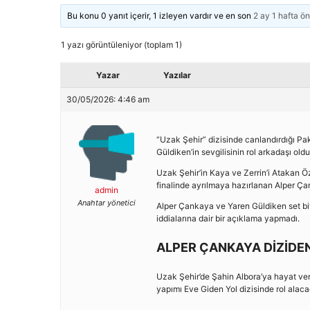
Bu konu 0 yanıt içerir, 1 izleyen vardır ve en son
2 ay 1 hafta ö
1 yazı görüntüleniyor (toplam 1)
Yazar
Yazılar
30/05/2026: 4:46 am
“Uzak Şehir” dizisinde canlandırdığı Pa
Güldiken’in sevgilisinin rol arkadaşı oldu
Uzak Şehir’in Kaya ve Zerrin’i Atakan Öz
finalinde ayrılmaya hazırlanan Alper Ç
admin
Anahtar yönetici
Alper Çankaya ve Yaren Güldiken set biter
iddialarına dair bir açıklama yapmadı.
ALPER ÇANKAYA DİZİDEN
Uzak Şehir’de Şahin Albora’ya hayat ve
yapımı Eve Giden Yol dizisinde rol alacağ