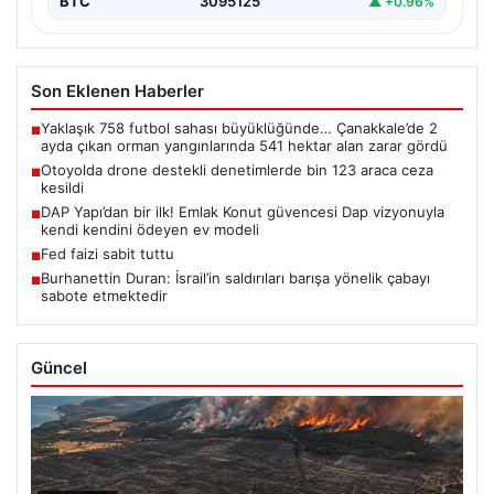
BTC
3095125
▲ +0.96%
Son Eklenen Haberler
Yaklaşık 758 futbol sahası büyüklüğünde… Çanakkale’de 2
■
ayda çıkan orman yangınlarında 541 hektar alan zarar gördü
Otoyolda drone destekli denetimlerde bin 123 araca ceza
■
kesildi
DAP Yapı’dan bir ilk! Emlak Konut güvencesi Dap vizyonuyla
■
kendi kendini ödeyen ev modeli
Fed faizi sabit tuttu
■
Burhanettin Duran: İsrail’in saldırıları barışa yönelik çabayı
■
sabote etmektedir
Güncel