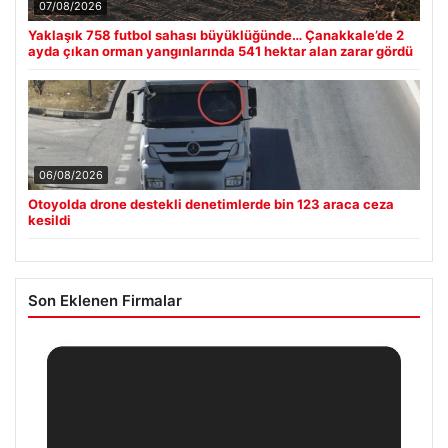
07/08/2026
Yaklaşık 758 futbol sahası büyüklüğünde… Çanakkale’de 2
ayda çıkan orman yangınlarında 541 hektar alan zarar gördü
06/08/2026
Otoyolda drone destekli denetimlerde bin 123 araca ceza
kesildi
Son Eklenen Firmalar