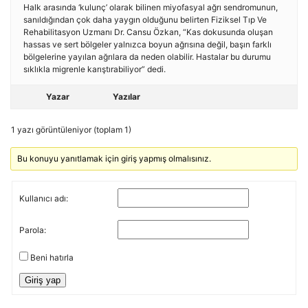
Halk arasında ‘kulunç’ olarak bilinen miyofasyal ağrı sendromunun,
sanıldığından çok daha yaygın olduğunu belirten Fiziksel Tıp Ve
Rehabilitasyon Uzmanı Dr. Cansu Özkan, “Kas dokusunda oluşan
hassas ve sert bölgeler yalnızca boyun ağrısına değil, başın farklı
bölgelerine yayılan ağrılara da neden olabilir. Hastalar bu durumu
sıklıkla migrenle karıştırabiliyor” dedi.
Yazar
Yazılar
1 yazı görüntüleniyor (toplam 1)
Bu konuyu yanıtlamak için giriş yapmış olmalısınız.
Kullanıcı adı:
Parola:
Beni hatırla
Giriş yap