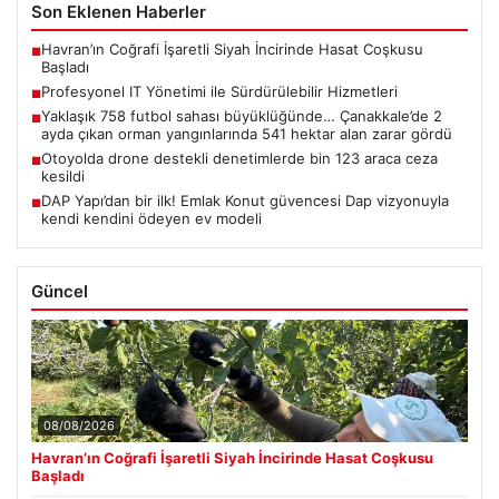
Son Eklenen Haberler
Havran’ın Coğrafi İşaretli Siyah İncirinde Hasat Coşkusu
■
Başladı
Profesyonel IT Yönetimi ile Sürdürülebilir Hizmetleri
■
Yaklaşık 758 futbol sahası büyüklüğünde… Çanakkale’de 2
■
ayda çıkan orman yangınlarında 541 hektar alan zarar gördü
Otoyolda drone destekli denetimlerde bin 123 araca ceza
■
kesildi
DAP Yapı’dan bir ilk! Emlak Konut güvencesi Dap vizyonuyla
■
kendi kendini ödeyen ev modeli
Güncel
08/08/2026
Havran’ın Coğrafi İşaretli Siyah İncirinde Hasat Coşkusu
Başladı