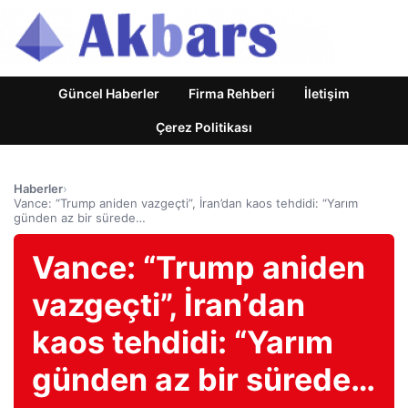
Güncel Haberler
Firma Rehberi
İletişim
Çerez Politikası
Haberler
›
Vance: “Trump aniden vazgeçti”, İran’dan kaos tehdidi: “Yarım
günden az bir sürede…
Vance: “Trump aniden
vazgeçti”, İran’dan
kaos tehdidi: “Yarım
günden az bir sürede…