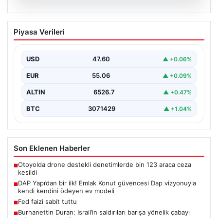
05.08.2026
DAP Yapı’dan bir ilk! Emlak Konut
Piyasa Verileri
güvencesi Dap vizyonuyla kendi
kendini ödeyen ev modeli
USD
47.60
▲ +0.06%
EUR
55.06
▲ +0.09%
ALTIN
6526.7
▲ +0.47%
BTC
3071429
▲ +1.04%
Son Eklenen Haberler
Otoyolda drone destekli denetimlerde bin 123 araca ceza
■
kesildi
DAP Yapı’dan bir ilk! Emlak Konut güvencesi Dap vizyonuyla
■
kendi kendini ödeyen ev modeli
Fed faizi sabit tuttu
■
Burhanettin Duran: İsrail’in saldırıları barışa yönelik çabayı
■