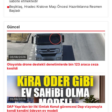
sabote etmektedir
Beşiktaş, Hradec Kralove Maçı Öncesi Hazırlıklarına Resmen
■
Başladı
Güncel
06/08/2026
Otoyolda drone destekli denetimlerde bin 123 araca ceza
kesildi
05/08/2026
DAP Yapı’dan bir ilk! Emlak Konut güvencesi Dap vizyonuyla
kendi kendini ödeyen ev modeli