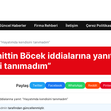
Güncel Haberler
Firma Rehberi
İletişim
Çerez Politikas
: “Hayatımda kendisini tanımadım”
ttin Böcek iddialarına yanı
i tanımadım”
Paylaş:
Twitter
Facebook
WhatsApp
Reddit
Pinte
ddialarına yanıt: “Hayatımda kendisini tanımadım”
admin
tarafından güncellenmiştir.