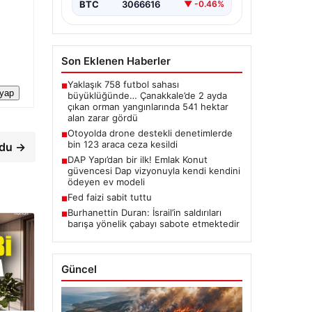
BTC
3066616
▼ -0.46%
Son Eklenen Haberler
Yaklaşık 758 futbol sahası
■
 yap
büyüklüğünde… Çanakkale’de 2 ayda
çıkan orman yangınlarında 541 hektar
alan zarar gördü
Otoyolda drone destekli denetimlerde
■
bin 123 araca ceza kesildi
rdu →
DAP Yapı’dan bir ilk! Emlak Konut
■
güvencesi Dap vizyonuyla kendi kendini
ödeyen ev modeli
Fed faizi sabit tuttu
■
Burhanettin Duran: İsrail’in saldırıları
■
barışa yönelik çabayı sabote etmektedir
Güncel