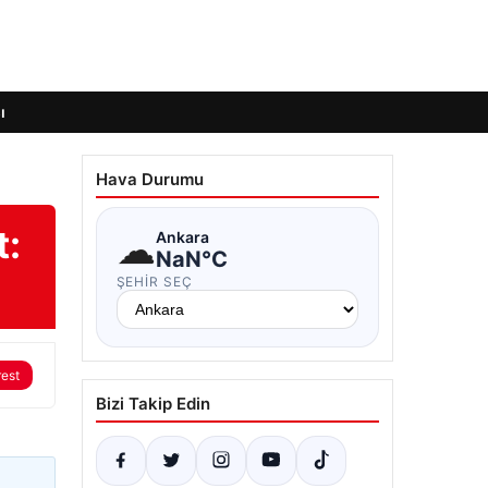
ı
Hava Durumu
t:
☁
Ankara
NaN°C
ŞEHIR SEÇ
rest
Bizi Takip Edin