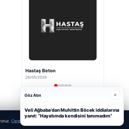
Hastaş Beton
26/05/2026
×
Göz Atın
Veli Ağbaba’dan Muhittin Böcek iddialarına
yanıt: “Hayatımda kendisini tanımadım”
ıyoruz.
Çerez Politikamız
Reddet
Kabul Et