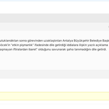
yutuklandıktan sonra görevinden uzaklaştırılan Antalya Büyükşehir Belediye Baş
ek’in “etkin pişmanlık” ifadesinde dile getirdiği iddialara ilişkin yazılı açıklama
aşmayan iftiralardan ibaret” olduğunu savunarak şahsı tanımadığını dile getirdi.