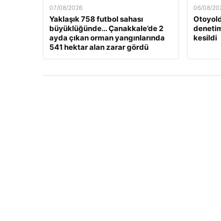
07/08/2026
06/08/20
Yaklaşık 758 futbol sahası
Otoyold
büyüklüğünde… Çanakkale’de 2
denetim
ayda çıkan orman yangınlarında
kesildi
541 hektar alan zarar gördü