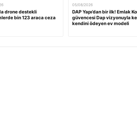
26
05/08/2026
a drone destekli
DAP Yapı’dan bir ilk! Emlak K
lerde bin 123 araca ceza
güvencesi Dap vizyonuyla ke
kendini ödeyen ev modeli