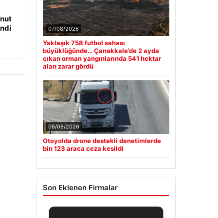
onut
ndi
07/08/2026
Yaklaşık 758 futbol sahası
büyüklüğünde… Çanakkale’de 2 ayda
çıkan orman yangınlarında 541 hektar
alan zarar gördü
06/08/2026
Otoyolda drone destekli denetimlerde
bin 123 araca ceza kesildi
Son Eklenen Firmalar