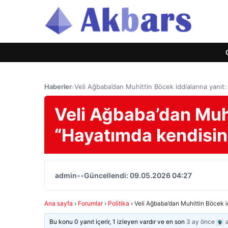
Haberler
›
Veli Ağbaba’dan Muhittin Böcek iddialarına yanıt
Veli Ağbaba’dan Muhi
“Hayatımda kendisin
admin
•
•
Güncellendi: 09.05.2026 04:27
Ana sayfa
›
Forumlar
›
Politika
›
Veli Ağbaba’dan Muhittin Böcek i
Bu konu 0 yanıt içerir, 1 izleyen vardır ve en son
3 ay önce