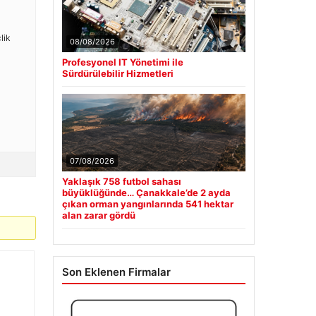
lik
08/08/2026
Profesyonel IT Yönetimi ile
Sürdürülebilir Hizmetleri
07/08/2026
Yaklaşık 758 futbol sahası
büyüklüğünde… Çanakkale’de 2 ayda
çıkan orman yangınlarında 541 hektar
alan zarar gördü
Son Eklenen Firmalar