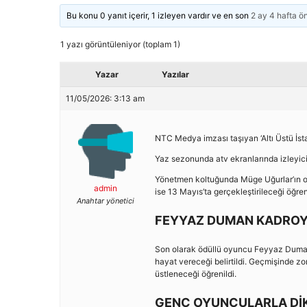
Bu konu 0 yanıt içerir, 1 izleyen vardır ve en son
2 ay 4 hafta ö
1 yazı görüntüleniyor (toplam 1)
Yazar
Yazılar
11/05/2026: 3:13 am
NTC Medya imzası taşıyan ‘Altı Üstü İsta
Yaz sezonunda atv ekranlarında izleyici
Yönetmen koltuğunda Müge Uğurlar’ın o
admin
ise 13 Mayıs’ta gerçekleştirileceği öğreni
Anahtar yönetici
FEYYAZ DUMAN KADROYA
Son olarak ödüllü oyuncu Feyyaz Duman’ı
hayat vereceği belirtildi. Geçmişinde zor
üstleneceği öğrenildi.
GENÇ OYUNCULARLA DİK