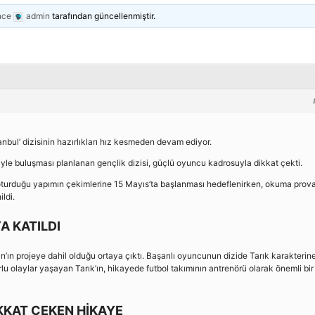
nce
admin
tarafından güncellenmiştir.
nbul’ dizisinin hazırlıkları hız kesmeden devam ediyor.
yle buluşması planlanan gençlik dizisi, güçlü oyuncu kadrosuyla dikkat çekti.
turduğu yapımın çekimlerine 15 Mayıs’ta başlanması hedeflenirken, okuma prova
ldi.
 KATILDI
n projeye dahil olduğu ortaya çıktı. Başarılı oyuncunun dizide Tarık karakterin
lu olaylar yaşayan Tarık’ın, hikayede futbol takımının antrenörü olarak önemli bir 
KAT ÇEKEN HİKAYE