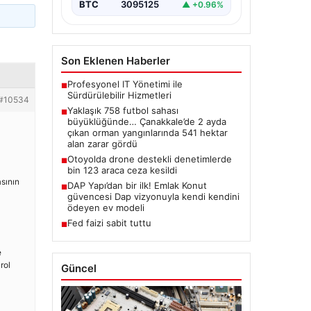
BTC
3095125
▲ +0.96%
Son Eklenen Haberler
Profesyonel IT Yönetimi ile
■
Sürdürülebilir Hizmetleri
#10534
Yaklaşık 758 futbol sahası
■
büyüklüğünde… Çanakkale’de 2 ayda
çıkan orman yangınlarında 541 hektar
alan zarar gördü
Otoyolda drone destekli denetimlerde
■
bin 123 araca ceza kesildi
sının
DAP Yapı’dan bir ilk! Emlak Konut
■
güvencesi Dap vizyonuyla kendi kendini
ödeyen ev modeli
Fed faizi sabit tuttu
■
e
rol
Güncel