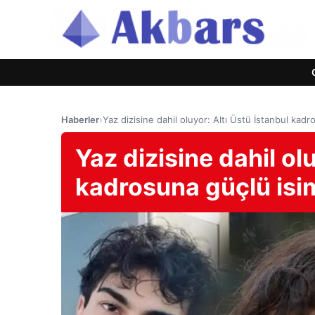
Haberler
›
Yaz dizisine dahil oluyor: Altı Üstü İstanbul kad
Yaz dizisine dahil ol
kadrosuna güçlü isi