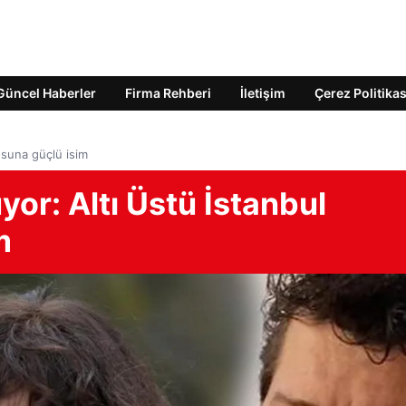
Güncel Haberler
Firma Rehberi
İletişim
Çerez Politikas
rosuna güçlü isim
uyor: Altı Üstü İstanbul
m