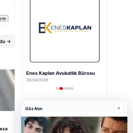
 yap
rdu →
Enes Kaplan Avukatlık Bürosu
28/04/2026
×
Göz Atın
ceza