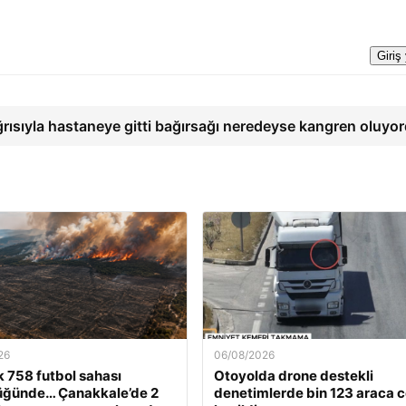
Giriş
ğrısıyla hastaneye gitti bağırsağı neredeyse kangren oluyo
26
06/08/2026
k 758 futbol sahası
Otoyolda drone destekli
üğünde… Çanakkale’de 2
denetimlerde bin 123 araca 