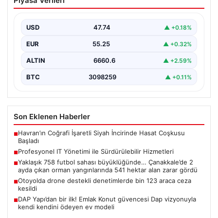
Piyasa Verileri
Sürdürülebilir Hizmetleri
Günümüzde değişen dijitalleşme ile kurumlar donanım
parklarını sürekli periyotlarla yenilemektedir. Bu
USD
47.74
▲ +0.18%
güncelleme operasyonlarında kenara…
EUR
55.25
▲ +0.32%
ALTIN
6660.6
▲ +2.59%
BTC
3098259
▲ +0.11%
Son Eklenen Haberler
Havran’ın Coğrafi İşaretli Siyah İncirinde Hasat Coşkusu
■
Başladı
Profesyonel IT Yönetimi ile Sürdürülebilir Hizmetleri
■
Yaklaşık 758 futbol sahası büyüklüğünde… Çanakkale’de 2
■
ayda çıkan orman yangınlarında 541 hektar alan zarar gördü
Otoyolda drone destekli denetimlerde bin 123 araca ceza
■
kesildi
DAP Yapı’dan bir ilk! Emlak Konut güvencesi Dap vizyonuyla
■
kendi kendini ödeyen ev modeli