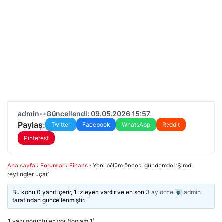
admin
•
•
Güncellendi: 09.05.2026 15:57
Paylaş:
Twitter
Facebook
WhatsApp
Reddit
Pinterest
Ana sayfa
›
Forumlar
›
Finans
›
Yeni bölüm öncesi gündemde! ‘Şimdi
reytingler uçar’
Bu konu 0 yanıt içerir, 1 izleyen vardır ve en son
3 ay önce
admin
tarafından güncellenmiştir.
1 yazı görüntüleniyor (toplam 1)