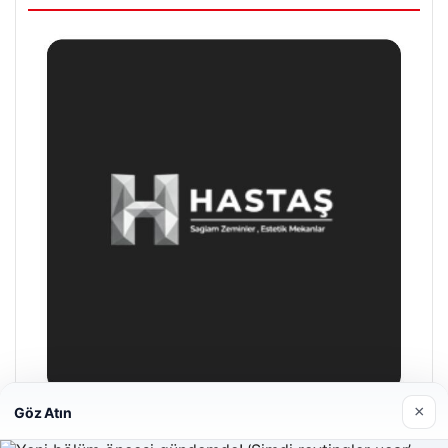
×
Göz Atın
Enes Kaplan Avukatlık Bürosu