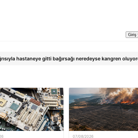
Giriş
ğrısıyla hastaneye gitti bağırsağı neredeyse kangren oluyo
26
07/08/2026