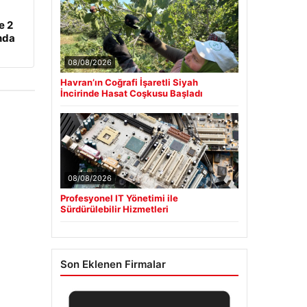
e 2
nda
08/08/2026
Havran’ın Coğrafi İşaretli Siyah
İncirinde Hasat Coşkusu Başladı
08/08/2026
Profesyonel IT Yönetimi ile
Sürdürülebilir Hizmetleri
Son Eklenen Firmalar