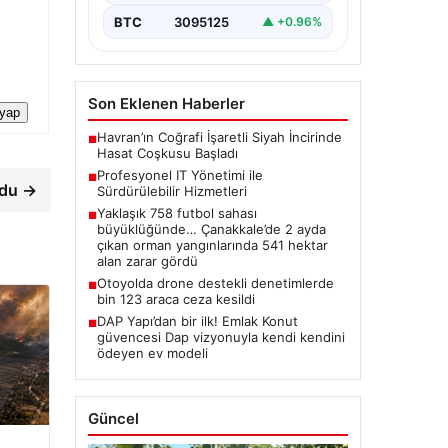
BTC
3095125
▲ +0.96%
Son Eklenen Haberler
 yap
Havran’ın Coğrafi İşaretli Siyah İncirinde
■
Hasat Coşkusu Başladı
Profesyonel IT Yönetimi ile
■
rdu →
Sürdürülebilir Hizmetleri
Yaklaşık 758 futbol sahası
■
büyüklüğünde… Çanakkale’de 2 ayda
çıkan orman yangınlarında 541 hektar
alan zarar gördü
Otoyolda drone destekli denetimlerde
■
bin 123 araca ceza kesildi
DAP Yapı’dan bir ilk! Emlak Konut
■
güvencesi Dap vizyonuyla kendi kendini
ödeyen ev modeli
Güncel