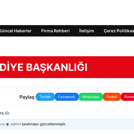
Güncel Haberler
Firma Rehberi
İletişim
Çerez Politikas
DİYE BAŞKANLIĞI
Paylaş:
Twitter
Facebook
WhatsApp
Reddit
Pinte
NLIĞI
nce
admin
tarafından güncellenmiştir.