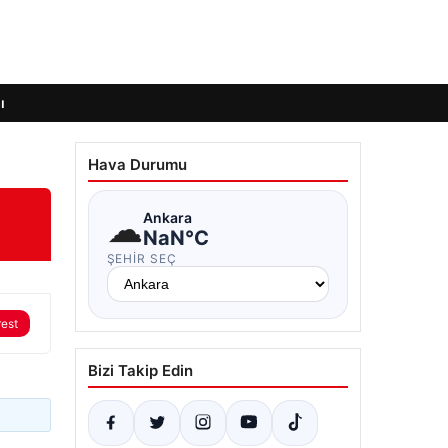
ı
Hava Durumu
☁
Ankara
NaN°C
ŞEHIR SEÇ
rest
Bizi Takip Edin