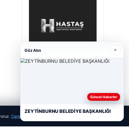
×
Göz Atın
Hastaş Beton
26/05/2026
Güncel Haberler
ZEYTİNBURNU BELEDİYE BAŞKANLIĞI
ıyoruz.
Çerez Politikamız
Reddet
Kabul Et