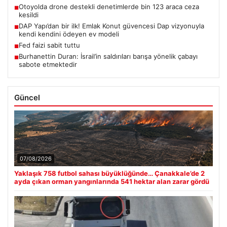
Otoyolda drone destekli denetimlerde bin 123 araca ceza
■
kesildi
DAP Yapı’dan bir ilk! Emlak Konut güvencesi Dap vizyonuyla
■
kendi kendini ödeyen ev modeli
Fed faizi sabit tuttu
■
Burhanettin Duran: İsrail’in saldırıları barışa yönelik çabayı
■
sabote etmektedir
Güncel
07/08/2026
Yaklaşık 758 futbol sahası büyüklüğünde… Çanakkale’de 2
ayda çıkan orman yangınlarında 541 hektar alan zarar gördü