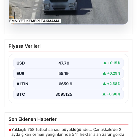
06.08.2026
Otoyolda drone destekli denetimlerde
Piyasa Verileri
bin 123 araca ceza kesildi
Gaziantep’te Temmuz ayı boyunca jandarma ekiplerinin
sürdürdüğü drone destekli otoyol denetimlerinde
USD
47.70
▲ +0.15%
yoğun bir kontrol…
EUR
55.19
▲ +0.29%
ALTIN
6659.9
▲ +2.58%
BTC
3095125
▲ +0.96%
Son Eklenen Haberler
Yaklaşık 758 futbol sahası büyüklüğünde… Çanakkale’de 2
■
ayda çıkan orman yangınlarında 541 hektar alan zarar gördü