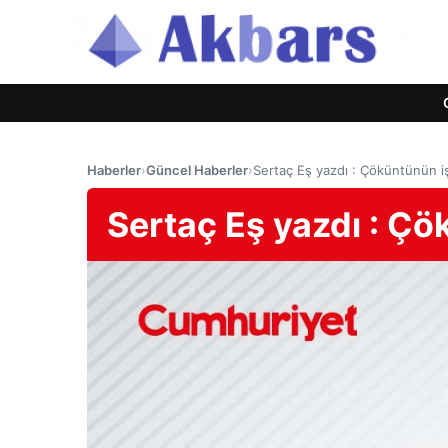
Haberler
›
Güncel Haberler
›
Sertaç Eş yazdı : Çöküntünün iş
Sertaç Eş yazdı : Çö