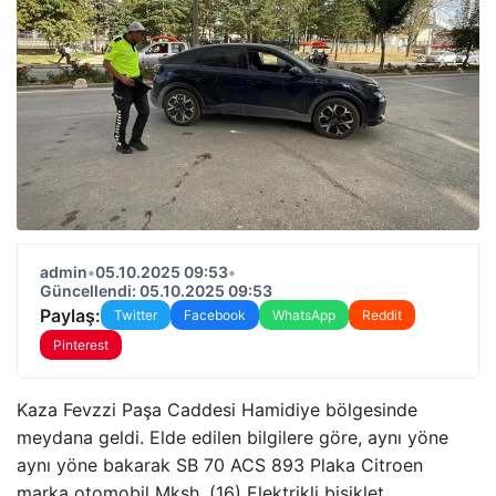
admin
•
05.10.2025 09:53
•
Güncellendi: 05.10.2025 09:53
Paylaş:
Twitter
Facebook
WhatsApp
Reddit
Pinterest
Kaza Fevzzi Paşa Caddesi Hamidiye bölgesinde
meydana geldi. Elde edilen bilgilere göre, aynı yöne
aynı yöne bakarak SB 70 ACS 893 Plaka Citroen
marka otomobil Mksh. (16) Elektrikli bisiklet