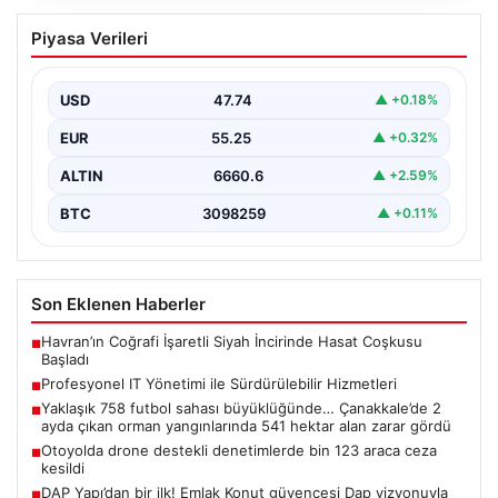
Profesyonel IT Yönetimi ile
Piyasa Verileri
Sürdürülebilir Hizmetleri
Günümüzde değişen dijitalleşme ile kurumlar donanım
parklarını sürekli periyotlarla yenilemektedir. Bu
USD
47.74
▲ +0.18%
güncelleme operasyonlarında kenara…
EUR
55.25
▲ +0.32%
ALTIN
6660.6
▲ +2.59%
BTC
3098259
▲ +0.11%
Son Eklenen Haberler
Havran’ın Coğrafi İşaretli Siyah İncirinde Hasat Coşkusu
■
Başladı
Profesyonel IT Yönetimi ile Sürdürülebilir Hizmetleri
■
Yaklaşık 758 futbol sahası büyüklüğünde… Çanakkale’de 2
■
ayda çıkan orman yangınlarında 541 hektar alan zarar gördü
Otoyolda drone destekli denetimlerde bin 123 araca ceza
■
kesildi
DAP Yapı’dan bir ilk! Emlak Konut güvencesi Dap vizyonuyla
■