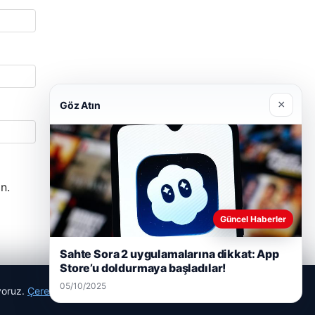
×
Göz Atın
n.
Güncel Haberler
Sahte Sora 2 uygulamalarına dikkat: App
Store’u doldurmaya başladılar!
05/10/2025
ıyoruz.
Çerez Politikamız
Reddet
Kabul Et