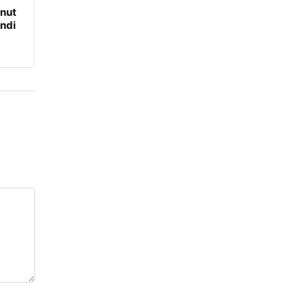
onut
ndi