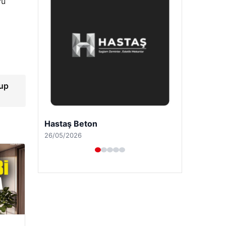
yu
lup
Enes Kaplan Avukatlık Bürosu
28/04/2026