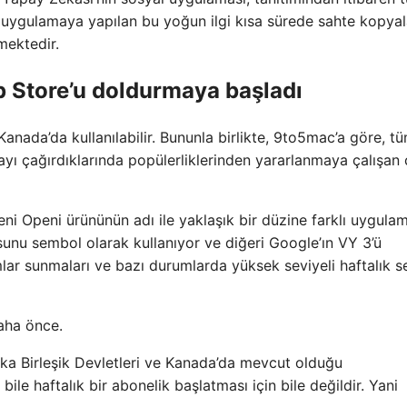
e, uygulamaya yapılan bu yoğun ilgi kısa sürede sahte kopyal
mektedir.
p Store’u doldurmaya başladı
nada’da kullanılabilir. Bununla birlikte, 9to5mac’a göre, t
ayı çağırdıklarında popülerliklerinden yararlanmaya çalışan
eni Openi ürününün adı ile yaklaşık bir düzine farklı uygula
sunu sembol olarak kullanıyor ve diğeri Google’ın VY 3’ü
mlar sunmaları ve bazı durumlarda yüksek seviyeli haftalık 
daha önce.
ka Birleşik Devletleri ve Kanada’da mevcut olduğu
ile haftalık bir abonelik başlatması için bile değildir. Yani