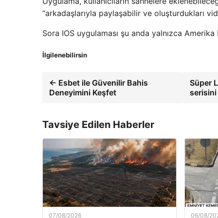
Uygulama, kullanıcıların sahnelere eklenebileceği
“arkadaşlarıyla paylaşabilir ve oluşturdukları vid
Sora IOS uygulaması şu anda yalnızca Amerika Bi
İlgilenebilirsin
← Esbet ile Güvenilir Bahis
Süper L
Deneyimini Keşfet
serisin
Tavsiye Edilen Haberler
07/08/2026
06/08/20