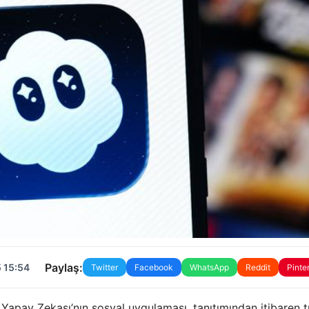
Paylaş:
 15:54
Twitter
Facebook
WhatsApp
Reddit
Pinte
 Yapay Zekası’nın sosyal uygulaması, tanıtımından itibaren 