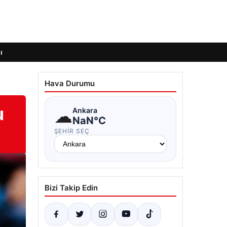
ı
Hava Durumu
u
☁
Ankara
NaN°C
ŞEHIR SEÇ
Bizi Takip Edin