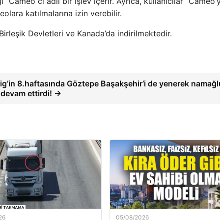
 “Cameo cı adlı bir işlev içerir. Ayrıca, kullanıcılar” Cameo’
eolara katılmalarına izin verebilir.
rleşik Devletleri ve Kanada’da indirilmektedir.
ig’in 8.haftasında Göztepe Başakşehir’i de yenerek namağ
i devam ettirdi! →
26
05/08/2026