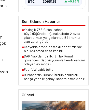
BTC
3095125
▲ +0.96%
arın
Son Eklenen Haberler
Yaklaşık 758 futbol sahası
■
büyüklüğünde… Çanakkale’de 2 ayda
üm
çıkan orman yangınlarında 541 hektar
alan zarar gördü
 çok
Otoyolda drone destekli denetimlerde
■
bin 123 araca ceza kesildi
DAP Yapı’dan bir ilk! Emlak Konut
■
ma
güvencesi Dap vizyonuyla kendi kendini
ödeyen ev modeli
Fed faizi sabit tuttu
■
sezon
Burhanettin Duran: İsrail’in saldırıları
■
barışa yönelik çabayı sabote etmektedir
Güncel