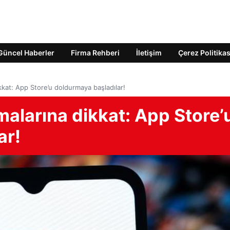
Güncel Haberler
Firma Rehberi
İletişim
Çerez Politikas
kat: App Store’u doldurmaya başladılar!
alarına dikkat: App Store’
ar!