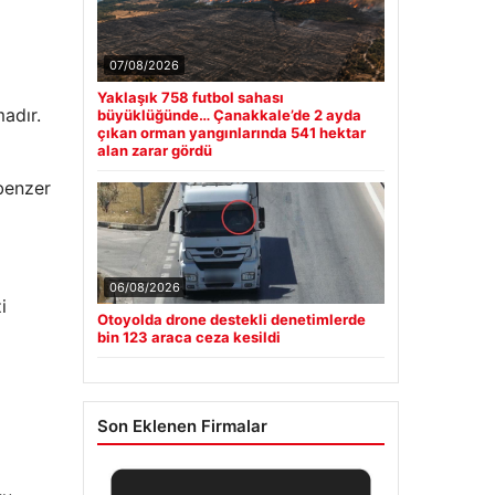
07/08/2026
Yaklaşık 758 futbol sahası
adır.
büyüklüğünde… Çanakkale’de 2 ayda
çıkan orman yangınlarında 541 hektar
alan zarar gördü
 benzer
06/08/2026
i
Otoyolda drone destekli denetimlerde
bin 123 araca ceza kesildi
Son Eklenen Firmalar